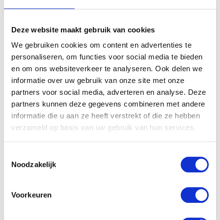
Je waardering
*
Je beoordeling
*
Deze website maakt gebruik van cookies
We gebruiken cookies om content en advertenties te
personaliseren, om functies voor social media te bieden
en om ons websiteverkeer te analyseren. Ook delen we
Naam
*
informatie over uw gebruik van onze site met onze
partners voor social media, adverteren en analyse. Deze
partners kunnen deze gegevens combineren met andere
E-mail
*
informatie die u aan ze heeft verstrekt of die ze hebben
verzameld op basis van uw gebruik van hun services.
Toestemmingsselectie
Noodzakelijk
Gerelateerde producten
Voorkeuren