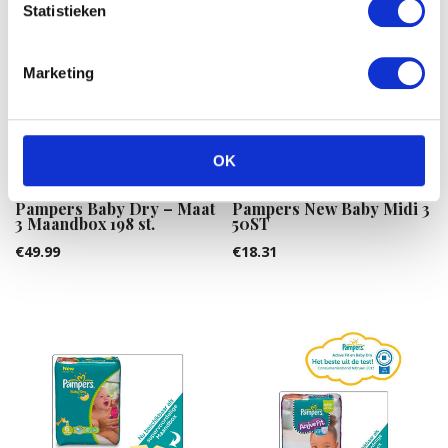
Statistieken
Marketing
OK
Pampers Baby Dry – Maat
Pampers New Baby Midi 3
3 Maandbox 198 st.
50ST
€
49.99
€
18.31