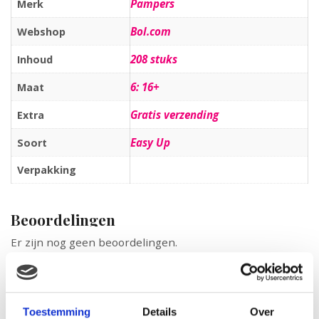
Pampers
Merk
Bol.com
Webshop
208 stuks
Inhoud
6: 16+
Maat
Gratis verzending
Extra
Easy Up
Soort
Verpakking
Beoordelingen
Er zijn nog geen beoordelingen.
Wees de eerste om “Pampers Baby luier Easy Up maat 6
– 208 stuks” te beoordelen
Je e-mailadres wordt niet gepubliceerd.
Vereiste velden zijn
Toestemming
Details
Over
gemarkeerd met
*