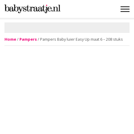
MAMABLOGS
MAMAVLOGS
ZWANGER
BABY
LIFESTYLE
MUSTHAVES
CELEBS
ADVIES
WEBSHOPS
GRATIS
WIN
KORTINGEN
Home
/
Pampers
/ Pampers Baby luier Easy Up maat 6 – 208 stuks