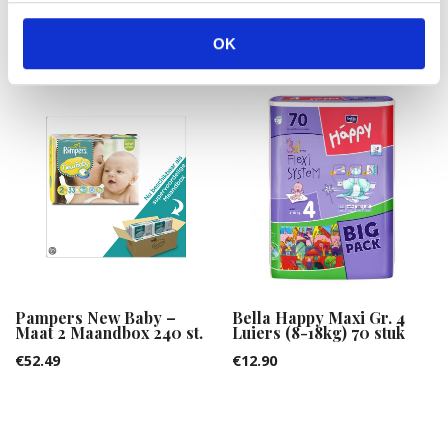
€
54.99
€
12.90
OK
Pampers New Baby –
Bella Happy Maxi Gr. 4
Maat 2 Maandbox 240 st.
Luiers (8-18kg) 70 stuk
€
52.49
€
12.90