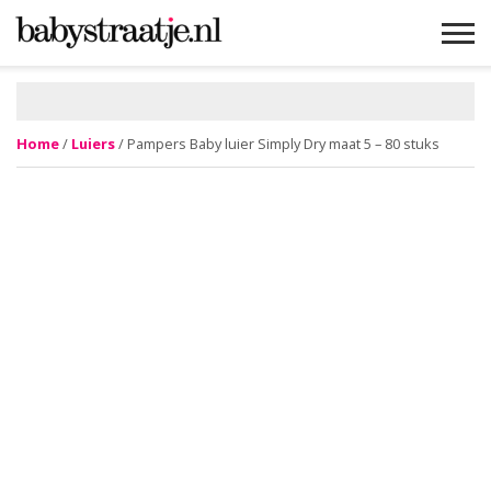
MAMABLOGS
MAMAVLOGS
ZWANGER
BABY
LIFESTYLE
MUSTHAVES
CELEBS
ADVIES
WEBSHOPS
GRATIS
WIN
KORTINGEN
Home
/
Luiers
/ Pampers Baby luier Simply Dry maat 5 – 80 stuks