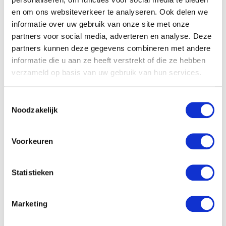
en om ons websiteverkeer te analyseren. Ook delen we
informatie over uw gebruik van onze site met onze
partners voor social media, adverteren en analyse. Deze
partners kunnen deze gegevens combineren met andere
informatie die u aan ze heeft verstrekt of die ze hebben
Gerelateerde producten
verzameld op basis van uw gebruik van hun services.
Toestemmingsselectie
Noodzakelijk
Voorkeuren
Statistieken
Marketing
Bella Happy Maxi Gr. 4
Pampers Active Fit – Maat
Plus Luiers (9-20kg) 62
4+ Maandbox 140 st.
stu