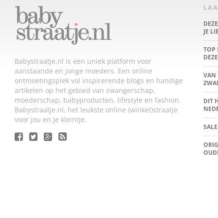
LAA
DEZ
JE L
TOP 
DEZE
Babystraatje.nl is een uniek platform voor
aanstaande en jonge moeders. Een online
VAN 
ontmoetingsplek vol inspirerende blogs en handige
ZWA
artikelen op het gebied van zwangerschap,
moederschap, babyproducten, lifestyle en fashion.
DIT 
NED
Babystraatje.nl, het leukste online (winkel)straatje
voor jou en je kleintje.
SALE
ORIG
OUD