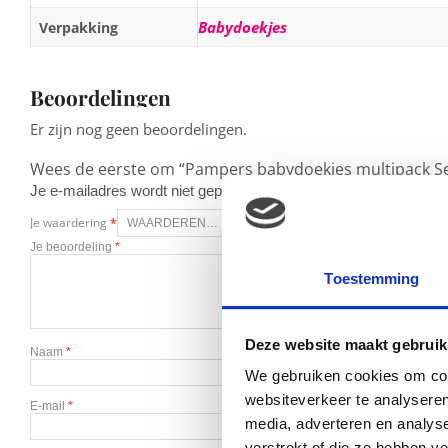
Babydoekjes
Verpakking
Beoordelingen
Er zijn nog geen beoordelingen.
Wees de eerste om “Pampers babydoekjes multipack Se
Je e-mailadres wordt niet gepubliceerd.
Vereiste velden zijn g
Je waardering
*
Je beoordeling
*
Toestemming
Deze website maakt gebruik
Naam
*
We gebruiken cookies om cont
websiteverkeer te analyseren
E-mail
*
media, adverteren en analys
verstrekt of die ze hebben v