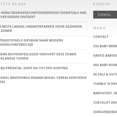
TSTE BLOGS
ZOEKEN
E HEMA ZWANGERSCHAPSONDERGOED ESSENTIALS HAD
IEVER EERDER ONTDEKT
5 BESTE LANDAL VAKANTIEPARKEN VOOR GEZINNEN
MENU
 ZOMER
CONTACT
TRADITIONELE GIPSBUIK NAAR MODERN
NGERSCHAPSBEELDJE
53X BABY MER
HEMA BUITENSPEELGOED VEROVERT DEZE ZOMER
GRATIS BABY
ERLANDSE TUINEN
40X BABY ROMP
 BIJ PRÉNATAL: SHOP NU TOT 50% KORTING
Z8 SALE & OUT
INEEL BRIEVENBUS KRAAMCADEAU: VERRAS KERSVERSE
ERS
TUMBLE ‘N DRY
BABYUITZET, HE
CHECKLIST Z
ZORGVERZEKE