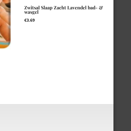
Zwitsal Slaap Zacht Lavendel bad- &
wasgel
€
3.69