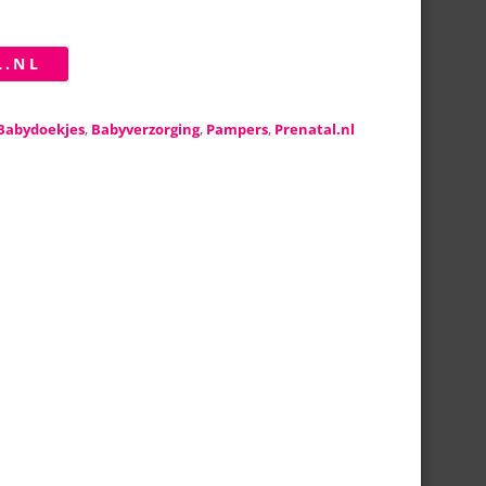
L.NL
Babydoekjes
,
Babyverzorging
,
Pampers
,
Prenatal.nl