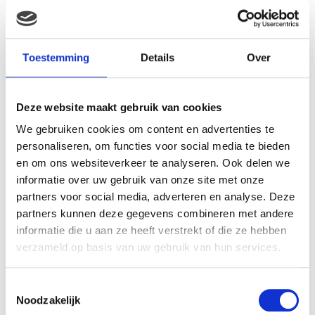
Beoordelingen
Er zijn nog geen beoordelingen.
Toestemming
Details
Over
Wees de eerste om “Pampers Easy Up luierbroekjes
Junior Maat 5 maat (” te beoordelen
Deze website maakt gebruik van cookies
Je e-mailadres wordt niet gepubliceerd.
Vereiste velden zijn
gemarkeerd met
*
We gebruiken cookies om content en advertenties te
personaliseren, om functies voor social media te bieden
Je waardering
*
en om ons websiteverkeer te analyseren. Ook delen we
Je beoordeling
*
informatie over uw gebruik van onze site met onze
partners voor social media, adverteren en analyse. Deze
partners kunnen deze gegevens combineren met andere
informatie die u aan ze heeft verstrekt of die ze hebben
Naam
*
verzameld op basis van uw gebruik van hun services.
E-mail
*
Toestemmingsselectie
Noodzakelijk