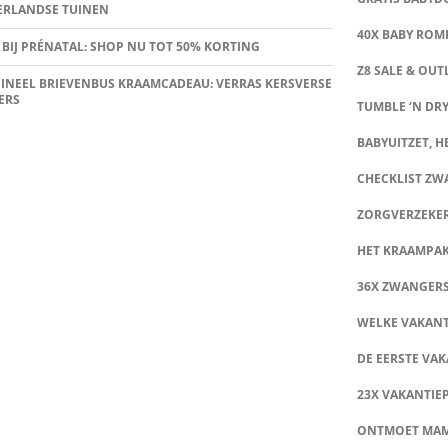
ERLANDSE TUINEN
40X BABY ROMP
 BIJ PRÉNATAL: SHOP NU TOT 50% KORTING
Z8 SALE & OUT
INEEL BRIEVENBUS KRAAMCADEAU: VERRAS KERSVERSE
ERS
TUMBLE ‘N DRY
BABYUITZET, HE
CHECKLIST Z
ZORGVERZEKE
HET KRAAMPA
36X ZWANGER
WELKE VAKANT
DE EERSTE VAK
23X VAKANTIE
ONTMOET MA