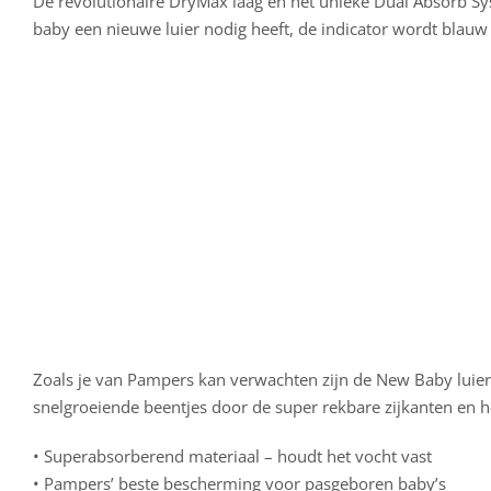
De revolutionaire DryMax laag en het unieke Dual Absorb Sys
baby een nieuwe luier nodig heeft, de indicator wordt blauw 
Zoals je van Pampers kan verwachten zijn de New Baby luie
snelgroeiende beentjes door de super rekbare zijkanten en h
• Superabsorberend materiaal – houdt het vocht vast
• Pampers’ beste bescherming voor pasgeboren baby’s