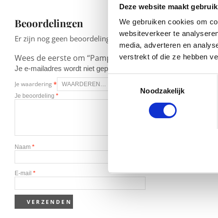
Deze website maakt gebruik
Beoordelingen
We gebruiken cookies om cont
websiteverkeer te analyseren
Er zijn nog geen beoordelingen.
media, adverteren en analys
Wees de eerste om “Pampers New Baby – Luiers Maat 3 
verstrekt of die ze hebben v
Je e-mailadres wordt niet gepubliceerd.
Vereiste velden zijn g
Toestemmingsselectie
Je waardering
*
Noodzakelijk
Je beoordeling
*
Naam
*
E-mail
*