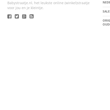
NED
Babystraatje.nl, het leukste online (winkel)straatje
voor jou en je kleintje.
SALE
ORIG
OUD