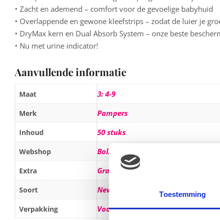
• Zacht en ademend – comfort voor de gevoelige babyhuid
• Overlappende en gewone kleefstrips – zodat de luier je groe
• DryMax kern en Dual Absorb System – onze beste bescher
• Nu met urine indicator!
Aanvullende informatie
3: 4-9
Maat
Pampers
Merk
50 stuks
Inhoud
Bol.com
Webshop
Gratis verzending vanaf € 20,-
Extra
New Baby
Soort
Toestemming
Voordeelpak
Verpakking