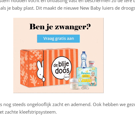
tem houden vocht en ontlasting vast en beschermen zo de tere ba
als je baby plast. Dit maakt de nieuwe New Baby luiers de droogst
rs nog steeds ongelooflijk zacht en ademend. Ook hebben we ge
et zachte kleefstripsysteem.