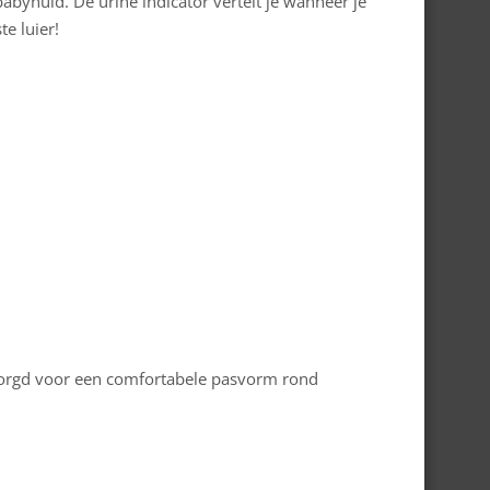
byhuid. De urine indicator vertelt je wanneer je
e luier!
zorgd voor een comfortabele pasvorm rond