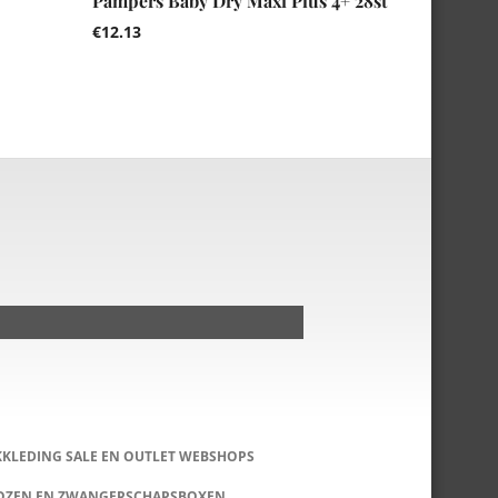
Pampers Baby Dry Maxi Plus 4+ 28st
€
12.13
KKLEDING SALE EN OUTLET WEBSHOPS
DOZEN EN ZWANGERSCHAPSBOXEN