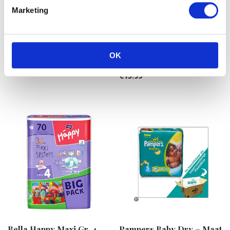
Marketing
Pampers Baby Dry – Maat
Pampers Simply Dry –
5+ Maandbox 132 st.
Luiers Maat 4 – Jumbo
OK
box 74st
€
49.99
€
15.99
Bella Happy Maxi Gr. 4
Pampers Baby Dry – Maat