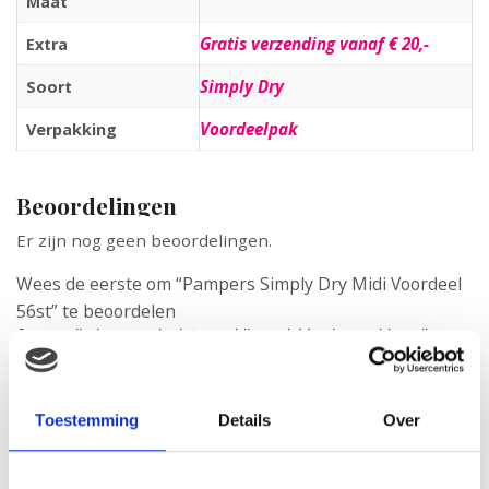
Maat
Gratis verzending vanaf € 20,-
Extra
Simply Dry
Soort
Voordeelpak
Verpakking
Beoordelingen
Er zijn nog geen beoordelingen.
Wees de eerste om “Pampers Simply Dry Midi Voordeel
56st” te beoordelen
Je e-mailadres wordt niet gepubliceerd.
Vereiste velden zijn
gemarkeerd met
*
Je waardering
*
Je beoordeling
*
Toestemming
Details
Over