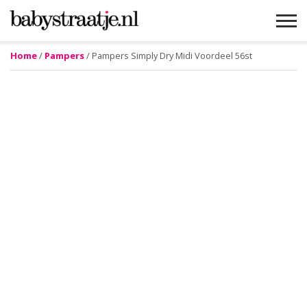
Home
/
Pampers
/ Pampers Simply Dry Midi Voordeel 56st
MAMABLOGS
MAMAVLOGS
ZWANGER
BABY
LIFESTYLE
MUSTHAVES
CELEBS
ADVIES
WEBSHOPS
GRATIS
WIN
KORTINGEN