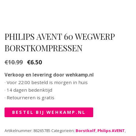
PHILIPS AVENT 60 WEGWERP
BORSTKOMPRESSEN
€
10.99
€
6.50
Oorspronkelijke
Huidige
prijs
prijs
Verkoop en levering door wehkamp.nl
was:
is:
· Voor 22:00 besteld is morgen in huis
€10.99.
€6.50.
· 14 dagen bedenktijd
· Retourneren is gratis
BESTEL BIJ WEHKAMP.NL
Artikelnummer:
86265785
Categorieën:
Borstkolf
,
Philips AVENT
,