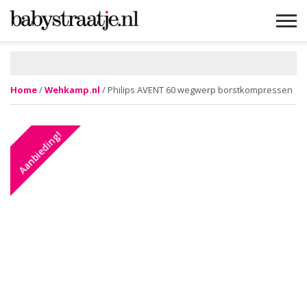
MAMABLOGS
MAMAVLOGS
ZWANGER
BABY
LIFESTYLE
MUSTHAVES
CELEBS
ADVIES
WEBSHOPS
GRATIS
WIN
KORTINGEN
Home
/
Wehkamp.nl
/ Philips AVENT 60 wegwerp borstkompressen
Aanbieding!