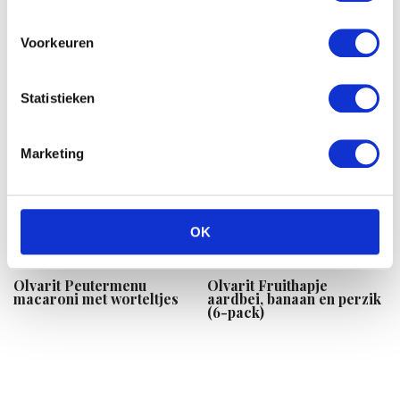
€
2.99
Oorspronkelijke
Huidige
€
59.99
€
41.99
prijs
prijs
Voorkeuren
was:
is:
€59.99.
€41.99.
Statistieken
Marketing
OK
Olvarit Peutermenu
Olvarit Fruithapje
macaroni met worteltjes
aardbei, banaan en perzik
(6-pack)