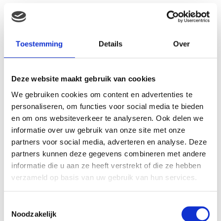
Toestemming
Details
Over
Gerelateerde producten
Deze website maakt gebruik van cookies
Aanbieding!
We gebruiken cookies om content en advertenties te
personaliseren, om functies voor social media te bieden
en om ons websiteverkeer te analyseren. Ook delen we
informatie over uw gebruik van onze site met onze
partners voor social media, adverteren en analyse. Deze
partners kunnen deze gegevens combineren met andere
informatie die u aan ze heeft verstrekt of die ze hebben
verzameld op basis van uw gebruik van hun services.
Philips AVENT Natural
Bambix Muesli Zonnige
Toestemmingsselectie
Borstkolf SCF330 met fles
ontbijtpap
Noodzakelijk
(125ml)