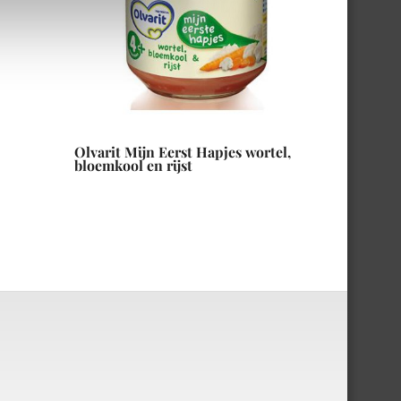
Olvarit Mijn Eerst Hapjes wortel,
bloemkool en rijst