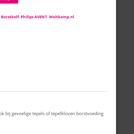
:
Borstkolf
,
Philips AVENT
,
Wehkamp.nl
 bij gevoelige tepels of tepelkloven borstvoeding