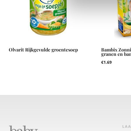
Olvarit Rijkgevulde groentesoep
Bambix Zonnig
granen en ba
€
1.69
LAA