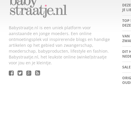
DEZ
JE L
TOP 
DEZE
Babystraatje.nl is een uniek platform voor
aanstaande en jonge moeders. Een online
VAN 
ontmoetingsplek vol inspirerende blogs en handige
ZWA
artikelen op het gebied van zwangerschap,
moederschap, babyproducten, lifestyle en fashion.
DIT 
NED
Babystraatje.nl, het leukste online (winkel)straatje
voor jou en je kleintje.
SALE
ORIG
OUD