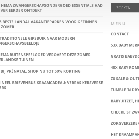
E HEMA ZWANGERSCHAPSONDERGOED ESSENTIALS HAD
IEVER EERDER ONTDEKT
5 BESTE LANDAL VAKANTIEPARKEN VOOR GEZINNEN
MENU
 ZOMER
CONTACT
TRADITIONELE GIPSBUIK NAAR MODERN
NGERSCHAPSBEELDJE
53X BABY MER
HEMA BUITENSPEELGOED VEROVERT DEZE ZOMER
GRATIS BABY
ERLANDSE TUINEN
40X BABY ROMP
 BIJ PRÉNATAL: SHOP NU TOT 50% KORTING
Z8 SALE & OUT
INEEL BRIEVENBUS KRAAMCADEAU: VERRAS KERSVERSE
ERS
TUMBLE ‘N DRY
BABYUITZET, HE
CHECKLIST Z
ZORGVERZEKE
HET KRAAMPA