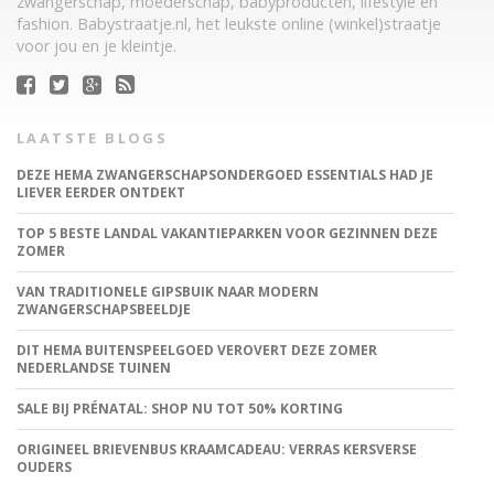
zwangerschap, moederschap, babyproducten, lifestyle en
fashion. Babystraatje.nl, het leukste online (winkel)straatje
voor jou en je kleintje.
LAATSTE BLOGS
DEZE HEMA ZWANGERSCHAPSONDERGOED ESSENTIALS HAD JE
LIEVER EERDER ONTDEKT
TOP 5 BESTE LANDAL VAKANTIEPARKEN VOOR GEZINNEN DEZE
ZOMER
VAN TRADITIONELE GIPSBUIK NAAR MODERN
ZWANGERSCHAPSBEELDJE
DIT HEMA BUITENSPEELGOED VEROVERT DEZE ZOMER
NEDERLANDSE TUINEN
SALE BIJ PRÉNATAL: SHOP NU TOT 50% KORTING
ORIGINEEL BRIEVENBUS KRAAMCADEAU: VERRAS KERSVERSE
OUDERS