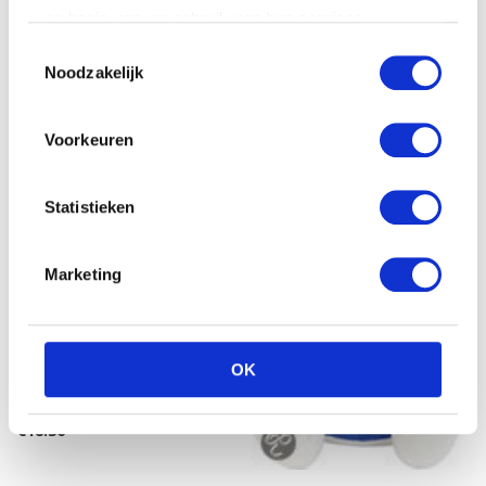
€
17.22
op basis van uw gebruik van hun services.
Toestemmingsselectie
Noodzakelijk
Voorkeuren
Statistieken
Marketing
OK
Vdm Floppy hond 27cm
donkerbruin
€
18.36