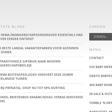
TSTE BLOGS
ZOEKEN
E HEMA ZWANGERSCHAPSONDERGOED ESSENTIALS HAD
IEVER EERDER ONTDEKT
5 BESTE LANDAL VAKANTIEPARKEN VOOR GEZINNEN
MENU
 ZOMER
CONTACT
TRADITIONELE GIPSBUIK NAAR MODERN
NGERSCHAPSBEELDJE
53X BABY MER
HEMA BUITENSPEELGOED VEROVERT DEZE ZOMER
GRATIS BABY
ERLANDSE TUINEN
40X BABY ROMP
 BIJ PRÉNATAL: SHOP NU TOT 50% KORTING
Z8 SALE & OUT
INEEL BRIEVENBUS KRAAMCADEAU: VERRAS KERSVERSE
ERS
TUMBLE ‘N DRY
BABYUITZET, HE