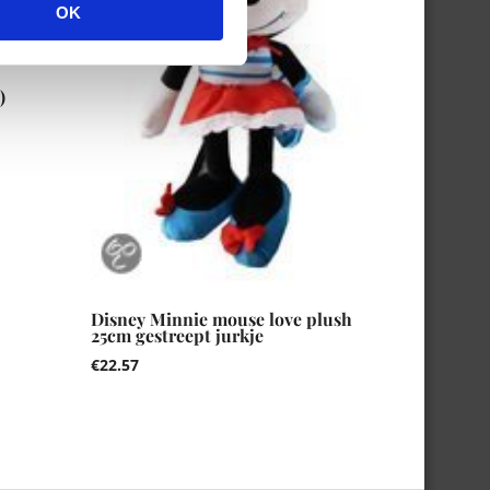
OK
)
Disney Minnie mouse love plush
25cm gestreept jurkje
€
22.57