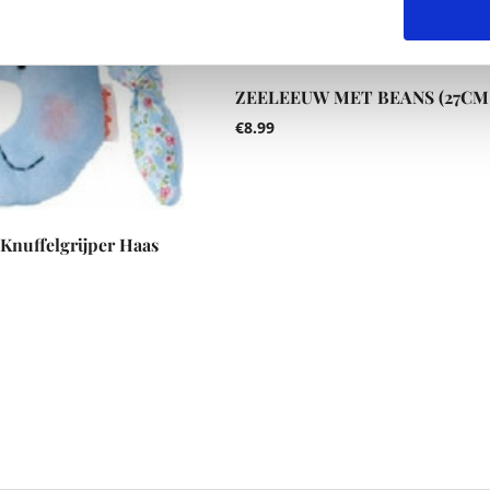
ZEELEEUW MET BEANS (27CM
€
8.99
Knuffelgrijper Haas