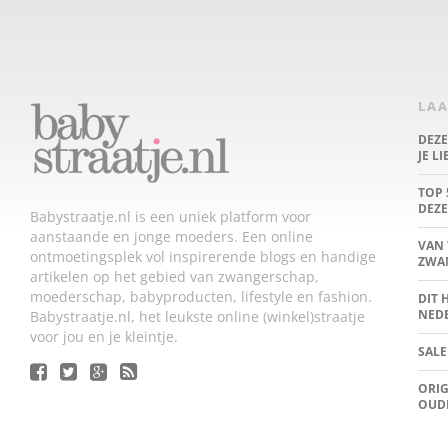
LAA
DEZ
JE L
TOP 
DEZE
Babystraatje.nl is een uniek platform voor
aanstaande en jonge moeders. Een online
VAN 
ontmoetingsplek vol inspirerende blogs en handige
ZWA
artikelen op het gebied van zwangerschap,
moederschap, babyproducten, lifestyle en fashion.
DIT 
NED
Babystraatje.nl, het leukste online (winkel)straatje
voor jou en je kleintje.
SALE
ORIG
OUD