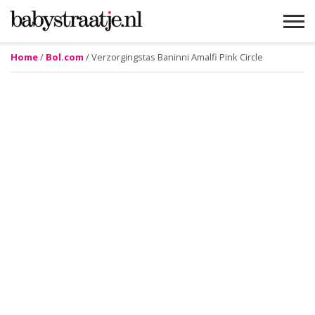
Home
/
Bol.com
/ Verzorgingstas Baninni Amalfi Pink Circle
MAMABLOGS
MAMAVLOGS
ZWANGER
BABY
LIFESTYLE
MUSTHAVES
CELEBS
ADVIES
WEBSHOPS
GRATIS
WIN
KORTINGEN