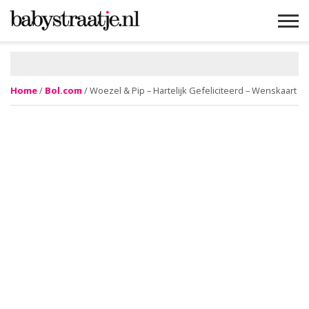
MAMABLOGS
MAMAVLOGS
ZWANGER
BABY
LIFESTYLE
MUSTHAVES
CELEBS
ADVIES
WEBSHOPS
GRATIS
WIN
KORTINGEN
Home
/
Bol.com
/ Woezel & Pip – Hartelijk Gefeliciteerd – Wenskaart