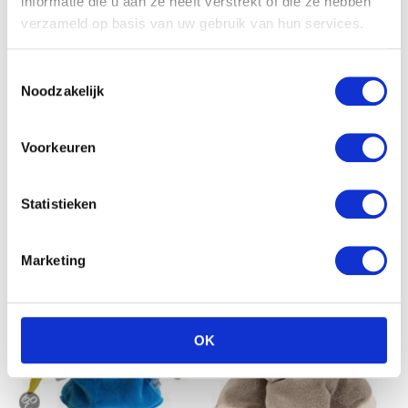
informatie die u aan ze heeft verstrekt of die ze hebben
€
10.91
verzameld op basis van uw gebruik van hun services.
Toestemmingsselectie
Noodzakelijk
Disney Minnie mouse
plush 20cm gestreept
jurkje
Voorkeuren
€
17.22
Statistieken
Marketing
OK