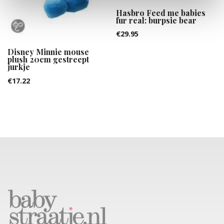
Hasbro Feed me babies
fur real: burpsie bear
€
29.95
Disney Minnie mouse
plush 20cm gestreept
jurkje
€
17.22