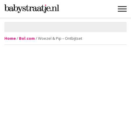
MAMABLOGS
MAMAVLOGS
ZWANGER
BABY
LIFESTYLE
MUSTHAVES
CELEBS
ADVIES
WEBSHOPS
GRATIS
WIN
KORTINGEN
Home
/
Bol.com
/ Woezel & Pip – Ontbijtset