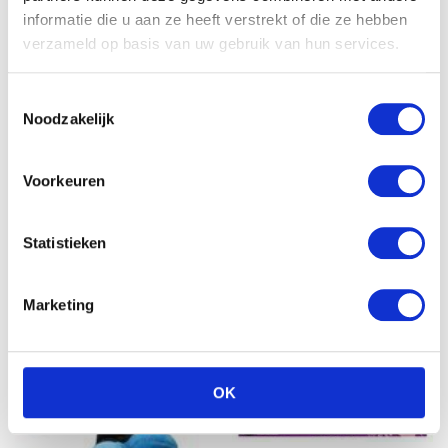
informatie die u aan ze heeft verstrekt of die ze hebben
verzameld op basis van uw gebruik van hun services.
Toestemmingsselectie
Nattou Cappuccino
Noodzakelijk
muziektrekker ezel
€
25.99
Voorkeuren
Statistieken
Marketing
OK