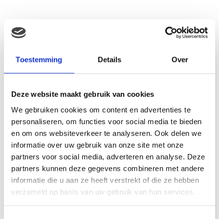
Gerelateerde producten
Toestemming
Details
Over
Deze website maakt gebruik van cookies
We gebruiken cookies om content en advertenties te
personaliseren, om functies voor social media te bieden
en om ons websiteverkeer te analyseren. Ook delen we
informatie over uw gebruik van onze site met onze
Wing crown Sea world
cartoon orka
Ty Big eye beanie knuffel
partners voor social media, adverteren en analyse. Deze
sahara 15 cm
€
10.91
partners kunnen deze gegevens combineren met andere
€
13.73
informatie die u aan ze heeft verstrekt of die ze hebben
verzameld op basis van uw gebruik van hun services.
Toestemmingsselectie