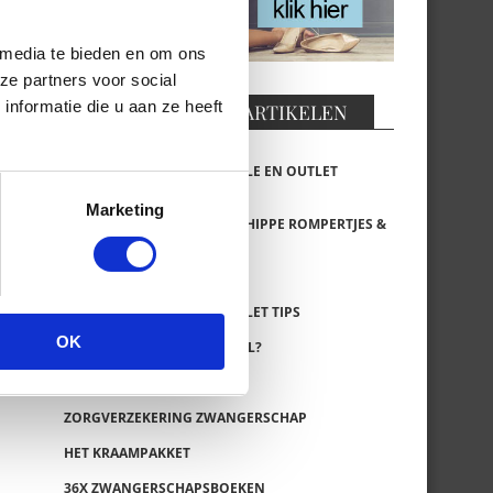
 media te bieden en om ons
ze partners voor social
nformatie die u aan ze heeft
AANGERADEN ARTIKELEN
53X BABY MERKKLEDING SALE EN OUTLET
WEBSHOPS
Marketing
40X BABY ROMPERS: LEUKE HIPPE ROMPERTJES &
INFO
Z8 SALE & OUTLET TIPS
TUMBLE ‘N DRY SALE & OUTLET TIPS
OK
BABYUITZET, HEB JIJ ALLES AL?
CHECKLIST ZWANGERSCHAP
ZORGVERZEKERING ZWANGERSCHAP
HET KRAAMPAKKET
36X ZWANGERSCHAPSBOEKEN