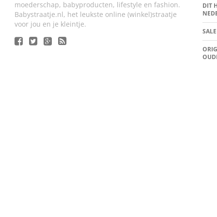
moederschap, babyproducten, lifestyle en fashion.
DIT 
NED
Babystraatje.nl, het leukste online (winkel)straatje
voor jou en je kleintje.
SALE
ORIG
OUD