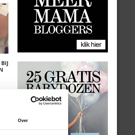
BIJ
AN
Over