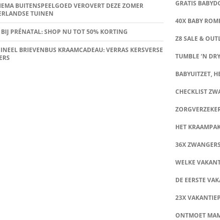
GRATIS BABY
HEMA BUITENSPEELGOED VEROVERT DEZE ZOMER
ERLANDSE TUINEN
40X BABY ROMP
 BIJ PRÉNATAL: SHOP NU TOT 50% KORTING
Z8 SALE & OUT
INEEL BRIEVENBUS KRAAMCADEAU: VERRAS KERSVERSE
TUMBLE ‘N DRY
ERS
BABYUITZET, HE
CHECKLIST Z
ZORGVERZEKE
HET KRAAMPA
36X ZWANGER
WELKE VAKANT
DE EERSTE VAK
23X VAKANTIE
ONTMOET MA