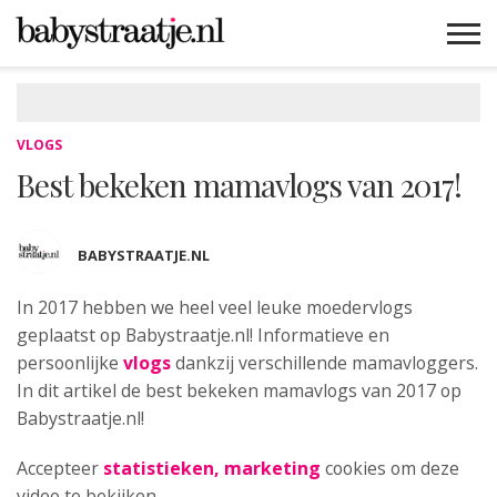
MAMABLOGS
MAMAVLOGS
ZWANGER
BABY
LIFESTYLE
MUSTHAVES
CELEBS
ADVIES
WEBSHOPS
GRATIS
WIN
KORTINGEN
VLOGS
Best bekeken mamavlogs van 2017!
BABYSTRAATJE.NL
In 2017 hebben we heel veel leuke moedervlogs
geplaatst
op Babystraatje.nl! Informatieve en
persoonlijke
vlogs
dankzij verschillende mamavloggers.
In dit artikel de best bekeken mamavlogs van 2017 op
Babystraatje.nl!
Accepteer
statistieken, marketing
cookies om deze
video te bekijken.