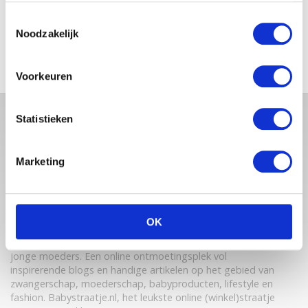
SCHOLEN ZIJN WEER
Toestemmingsselectie
BEGONNEN & TANDEN BLEKEN
Noodzakelijk
Voorkeuren
Statistieken
Marketing
OK
Babystraatje.nl is een uniek platform voor aanstaande en
jonge moeders. Een online ontmoetingsplek vol
inspirerende blogs en handige artikelen op het gebied van
zwangerschap, moederschap, babyproducten, lifestyle en
fashion. Babystraatje.nl, het leukste online (winkel)straatje