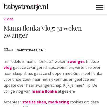
VLOGS
MAMABLOGS
MAMAVLOGS
ZWANGER
BABY
LIFESTYLE
MUSTHAVES
CELEBS
ADVIES
WEBSHOPS
GRATIS
WIN
KORTINGEN
Mama Ilonka Vlog: 31 weken
zwanger
BABYSTRAATJE.NL
Inmiddels is mama Ilonka 31 weken
zwanger
. In deze
vlog
gaat ze zwangerschapszwemmen, vertelt ze over
haar slaapritme, gaat ze shoppen met Kim, moet Ilonka
voor onderzoek naar het ziekenhuis en geeft ze een
update over haar zwangerschap. Kijk je mee? Tip! De
vorige vlog van
mama Ilonka
al gezien?
Accepteer
statistieken, marketing
cookies om deze