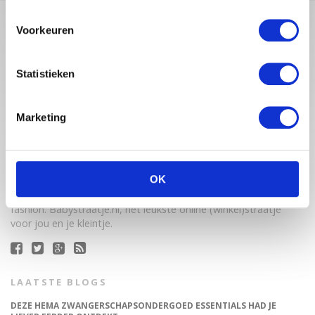
Voorkeuren
Statistieken
Marketing
Babystraatje.nl is een uniek platform voor aanstaande en
jonge moeders. Een online ontmoetingsplek vol
OK
inspirerende blogs en handige artikelen op het gebied van
zwangerschap, moederschap, babyproducten, lifestyle en
fashion. Babystraatje.nl, het leukste online (winkel)straatje
voor jou en je kleintje.
LAATSTE BLOGS
DEZE HEMA ZWANGERSCHAPSONDERGOED ESSENTIALS HAD JE