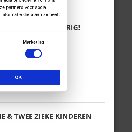
 media te bieden en om ons
ze partners voor social
nformatie die u aan ze heeft
 WANT REBEL IS JARIG!
Marketing
OK
E & TWEE ZIEKE KINDEREN