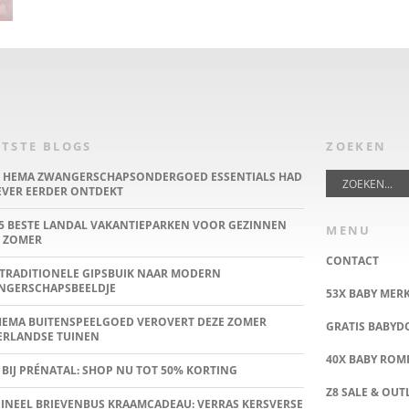
TSTE BLOGS
ZOEKEN
E HEMA ZWANGERSCHAPSONDERGOED ESSENTIALS HAD
IEVER EERDER ONTDEKT
5 BESTE LANDAL VAKANTIEPARKEN VOOR GEZINNEN
MENU
 ZOMER
CONTACT
TRADITIONELE GIPSBUIK NAAR MODERN
NGERSCHAPSBEELDJE
53X BABY MER
HEMA BUITENSPEELGOED VEROVERT DEZE ZOMER
GRATIS BABY
ERLANDSE TUINEN
40X BABY ROMP
 BIJ PRÉNATAL: SHOP NU TOT 50% KORTING
Z8 SALE & OUT
INEEL BRIEVENBUS KRAAMCADEAU: VERRAS KERSVERSE