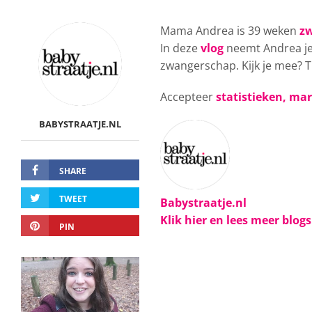
Mama Andrea is 39 weken
z
In deze
vlog
neemt Andrea je
zwangerschap. Kijk je mee? T
Accepteer
statistieken, ma
BABYSTRAATJE.NL
SHARE
TWEET
Babystraatje.nl
Klik hier en lees meer blog
PIN