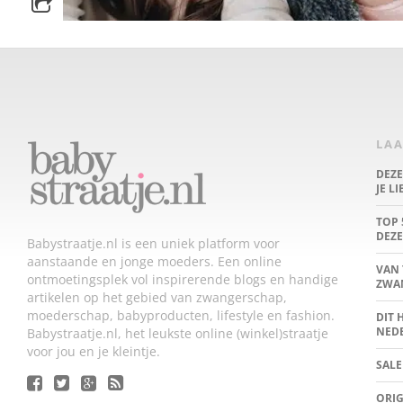
LAA
DEZ
JE L
TOP 
DEZE
Babystraatje.nl is een uniek platform voor
aanstaande en jonge moeders. Een online
VAN 
ontmoetingsplek vol inspirerende blogs en handige
ZWA
artikelen op het gebied van zwangerschap,
moederschap, babyproducten, lifestyle en fashion.
DIT 
NED
Babystraatje.nl, het leukste online (winkel)straatje
voor jou en je kleintje.
SALE
ORIG