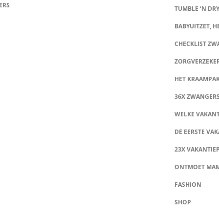
ERS
TUMBLE ‘N DRY
BABYUITZET, HE
CHECKLIST Z
ZORGVERZEKE
HET KRAAMPA
36X ZWANGER
WELKE VAKANT
DE EERSTE VAK
23X VAKANTIE
ONTMOET MA
FASHION
SHOP