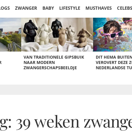
LOGS
ZWANGER
BABY
LIFESTYLE
MUSTHAVES
CELEB
VAN TRADITIONELE GIPSBUIK
DIT HEMA BUITE
R
NAAR MODERN
VEROVERT DEZE 
ZWANGERSCHAPSBEELDJE
NEDERLANDSE T
g: 39 weken zwang