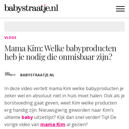
MAMABLOGS
MAMAVLOGS
ZWANGER
BABY
LIFESTYLE
MUSTHAVES
CELEBS
ADVIES
WEBSHOPS
GRATIS
WIN
KORTINGEN
VLOGS
Mama Kim: Welke babyproducten
heb je nodig die onmisbaar zijn?
BABYSTRAATJE.NL
In deze video vertelt mama Kim welke
babyproducten je
zeker wel en absoluut niet in huis moet halen. Ook als je
borstvoeding gaat geven, weet Kim welke producten
erg handig zijn. Nieuwsgierig geworden naar Kim’s
ultieme
baby
uitzetlijst? Kijk dan snel verder! Tip! De
vorige video van
mama Kim
al gezien?