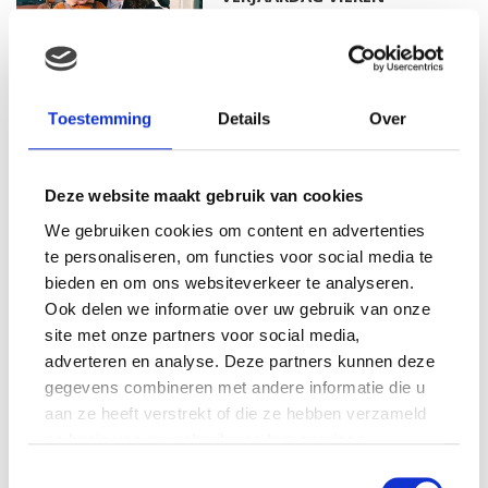
MAMA THIRZA VLOG: HET IS
Toestemming
Details
Over
FEEST, WANT REBEL IS JARIG!
Deze website maakt gebruik van cookies
We gebruiken cookies om content en advertenties
MAMA THIRZA VLOG: OP
te personaliseren, om functies voor social media te
VAKANTIE & TWEE ZIEKE
bieden en om ons websiteverkeer te analyseren.
KINDEREN
Ook delen we informatie over uw gebruik van onze
site met onze partners voor social media,
adverteren en analyse. Deze partners kunnen deze
gegevens combineren met andere informatie die u
MAMA CARMEN VLOG:
SCHOLEN ZIJN WEER
aan ze heeft verstrekt of die ze hebben verzameld
BEGONNEN & TANDEN BLEKEN
op basis van uw gebruik van hun services.
Toestemmingsselectie