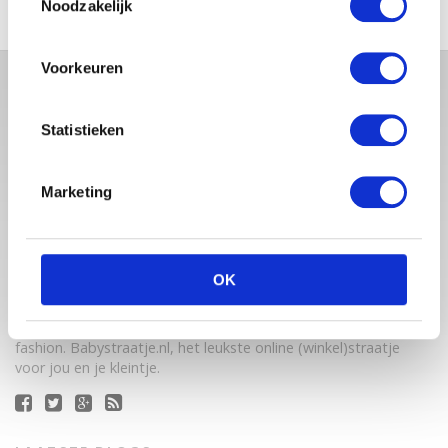
Noodzakelijk
Voorkeuren
Statistieken
Marketing
Babystraatje.nl is een uniek platform voor aanstaande en
OK
jonge moeders. Een online ontmoetingsplek vol
inspirerende blogs en handige artikelen op het gebied van
zwangerschap, moederschap, babyproducten, lifestyle en
fashion. Babystraatje.nl, het leukste online (winkel)straatje
voor jou en je kleintje.