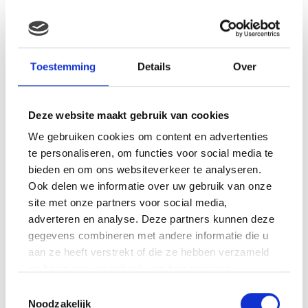
MAMA THIRZA VLOG: HET IS
FEEST, WANT REBEL IS JARIG!
Toestemming
Details
Over
Deze website maakt gebruik van cookies
We gebruiken cookies om content en advertenties
MAMA THIRZA VLOG: OP
VAKANTIE & TWEE ZIEKE
te personaliseren, om functies voor social media te
KINDEREN
bieden en om ons websiteverkeer te analyseren.
Ook delen we informatie over uw gebruik van onze
site met onze partners voor social media,
adverteren en analyse. Deze partners kunnen deze
MAMA CARMEN VLOG:
gegevens combineren met andere informatie die u
SCHOLEN ZIJN WEER
aan ze heeft verstrekt of die ze hebben verzameld
BEGONNEN & TANDEN BLEKEN
op basis van uw gebruik van hun services.
Toestemmingsselectie
Noodzakelijk