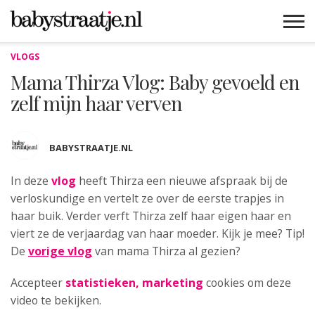
VLOGS
MAMABLOGS
MAMAVLOGS
ZWANGER
BABY
LIFESTYLE
MUSTHAVES
CELEBS
ADVIES
WEBSHOPS
GRATIS
WIN
KORTINGEN
Mama Thirza Vlog: Baby gevoeld en
zelf mijn haar verven
BABYSTRAATJE.NL
In deze
vlog
heeft Thirza een nieuwe afspraak bij
de
verloskundige en vertelt ze over de eerste trapjes in
haar buik. Verder verft Thirza zelf haar eigen haar en
viert ze de verjaardag van haar moeder. Kijk je mee? Tip!
De
vorige vlog
van mama Thirza al gezien?
Accepteer
statistieken, marketing
cookies om deze
video te bekijken.