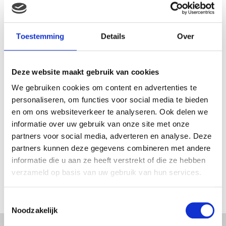
MAMA THIRZA VLOG: HET IS
FEEST, WANT REBEL IS JARIG!
Toestemming
Details
Over
Deze website maakt gebruik van cookies
MAMA THIRZA VLOG: OP
VAKANTIE & TWEE ZIEKE
We gebruiken cookies om content en advertenties te
KINDEREN
personaliseren, om functies voor social media te bieden
en om ons websiteverkeer te analyseren. Ook delen we
informatie over uw gebruik van onze site met onze
partners voor social media, adverteren en analyse. Deze
MAMA CARMEN VLOG:
partners kunnen deze gegevens combineren met andere
SCHOLEN ZIJN WEER
informatie die u aan ze heeft verstrekt of die ze hebben
BEGONNEN & TANDEN BLEKEN
verzameld op basis van uw gebruik van hun services.
Toestemmingsselectie
Noodzakelijk