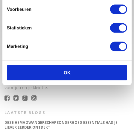
Voorkeuren
Statistieken
Marketing
Babystraatje.nl is een uniek platform voor aanstaande en
jonge moeders. Een online ontmoetingsplek vol
inspirerende blogs en handige artikelen op het gebied van
OK
zwangerschap, moederschap, babyproducten, lifestyle en
fashion. Babystraatje.nl, het leukste online (winkel)straatje
voor jou en je kleintje.
LAATSTE BLOGS
DEZE HEMA ZWANGERSCHAPSONDERGOED ESSENTIALS HAD JE
LIEVER EERDER ONTDEKT