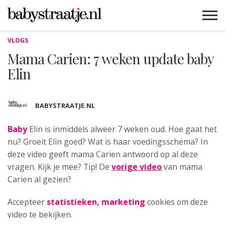
VLOGS
MAMABLOGS
MAMAVLOGS
ZWANGER
BABY
LIFESTYLE
MUSTHAVES
CELEBS
ADVIES
WEBSHOPS
GRATIS
WIN
KORTINGEN
Mama Carien: 7 weken update baby
Elin
BABYSTRAATJE.NL
Baby
Elin is inmiddels alweer 7 weken oud.
Hoe gaat het
nu? Groeit Elin goed? Wat is haar voedingsschema? In
deze video geeft mama Carien antwoord op al deze
vragen. Kijk je mee? Tip! De
vorige video
van mama
Carien al gezien?
Accepteer
statistieken, marketing
cookies om deze
video te bekijken.