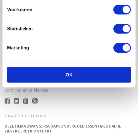
Voorkeuren
Statistieken
Marketing
Babystraatje.nl is een uniek platform voor aanstaande en
jonge moeders. Een online ontmoetingsplek vol
inspirerende blogs en handige artikelen op het gebied van
OK
zwangerschap, moederschap, babyproducten, lifestyle en
fashion. Babystraatje.nl, het leukste online (winkel)straatje
voor jou en je kleintje.
LAATSTE BLOGS
DEZE HEMA ZWANGERSCHAPSONDERGOED ESSENTIALS HAD JE
LIEVER EERDER ONTDEKT