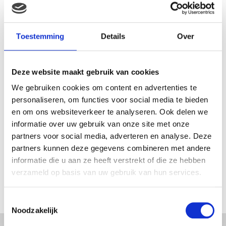
MAMA THIRZA VLOG: HET IS
FEEST, WANT REBEL IS JARIG!
Toestemming
Details
Over
Deze website maakt gebruik van cookies
MAMA THIRZA VLOG: OP
VAKANTIE & TWEE ZIEKE
We gebruiken cookies om content en advertenties te
KINDEREN
personaliseren, om functies voor social media te bieden
en om ons websiteverkeer te analyseren. Ook delen we
informatie over uw gebruik van onze site met onze
partners voor social media, adverteren en analyse. Deze
MAMA CARMEN VLOG:
partners kunnen deze gegevens combineren met andere
SCHOLEN ZIJN WEER
informatie die u aan ze heeft verstrekt of die ze hebben
BEGONNEN & TANDEN BLEKEN
verzameld op basis van uw gebruik van hun services.
Toestemmingsselectie
Noodzakelijk