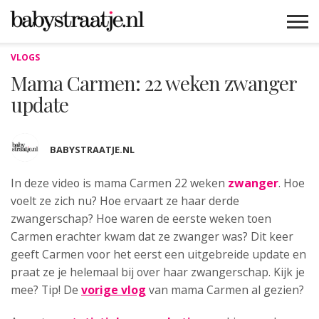
VLOGS
MAMABLOGS
MAMAVLOGS
ZWANGER
BABY
LIFESTYLE
MUSTHAVES
CELEBS
ADVIES
WEBSHOPS
GRATIS
WIN
KORTINGEN
Mama Carmen: 22 weken zwanger
update
BABYSTRAATJE.NL
In deze video is mama Carmen 22 weken
zwanger
.
Hoe
voelt ze zich nu? Hoe ervaart ze haar derde
zwangerschap? Hoe waren de eerste weken toen
Carmen erachter kwam dat ze zwanger was? Dit keer
geeft Carmen voor het eerst een uitgebreide update en
praat ze je helemaal bij over haar zwangerschap. Kijk je
mee? Tip! De
vorige vlog
van mama Carmen al gezien?