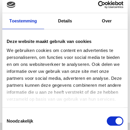
MAMA THIRZA VLOG: HET IS
FEEST, WANT REBEL IS JARIG!
Toestemming
Details
Over
Deze website maakt gebruik van cookies
MAMA THIRZA VLOG: OP
VAKANTIE & TWEE ZIEKE
We gebruiken cookies om content en advertenties te
KINDEREN
personaliseren, om functies voor social media te bieden
en om ons websiteverkeer te analyseren. Ook delen we
informatie over uw gebruik van onze site met onze
partners voor social media, adverteren en analyse. Deze
MAMA CARMEN VLOG:
partners kunnen deze gegevens combineren met andere
SCHOLEN ZIJN WEER
informatie die u aan ze heeft verstrekt of die ze hebben
BEGONNEN & TANDEN BLEKEN
verzameld op basis van uw gebruik van hun services.
Toestemmingsselectie
Noodzakelijk