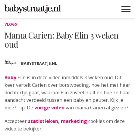
VLOGS
MAMABLOGS
MAMAVLOGS
ZWANGER
BABY
LIFESTYLE
MUSTHAVES
CELEBS
ADVIES
WEBSHOPS
GRATIS
WIN
KORTINGEN
Mama Carien: Baby Elin 3 weken
oud
BABYSTRAATJE.NL
Baby
Elin is in deze video inmiddels 3 weken oud.
Dit
keer vertelt Carien over borstvoeding, hoe het met haar
dochtertje gaat, waarom Elin zoveel huilt en hoe ze haar
aandacht verdeeld tussen een baby en peuter. Kijk je
mee? Tip! De
vorige video
van mama Carien al gezien?
Accepteer
statistieken, marketing
cookies om deze
video te bekijken.