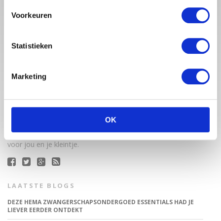
Voorkeuren
Statistieken
Marketing
Babystraatje.nl is een uniek platform voor aanstaande en
jonge moeders. Een online ontmoetingsplek vol
inspirerende blogs en handige artikelen op het gebied van
OK
zwangerschap, moederschap, babyproducten, lifestyle en
fashion. Babystraatje.nl, het leukste online (winkel)straatje
voor jou en je kleintje.
LAATSTE BLOGS
DEZE HEMA ZWANGERSCHAPSONDERGOED ESSENTIALS HAD JE
LIEVER EERDER ONTDEKT