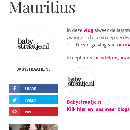
Mauritius
In deze
vlog
alweer de laats
zwangerschapsstreep verdwijn
Tip! De vorige vlog van
mama
Accepteer
statistieken, ma
BABYSTRAATJE.NL
SHARE
TWEET
Babystraatje.nl
Klik hier en lees meer blog
PIN