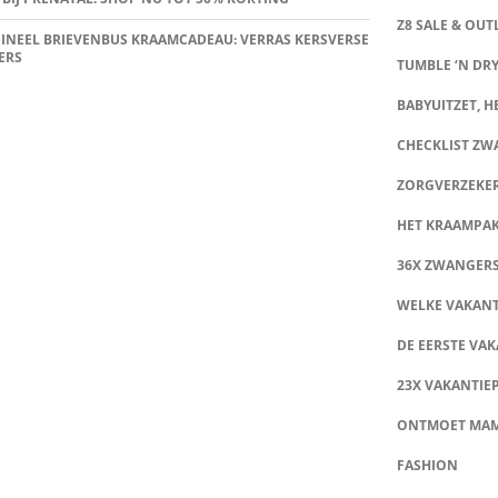
Z8 SALE & OUT
INEEL BRIEVENBUS KRAAMCADEAU: VERRAS KERSVERSE
ERS
TUMBLE ‘N DRY
BABYUITZET, HE
CHECKLIST Z
ZORGVERZEKE
HET KRAAMPA
36X ZWANGER
WELKE VAKANT
DE EERSTE VAK
23X VAKANTIE
ONTMOET MA
FASHION