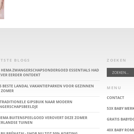
TSTE BLOGS
ZOEKEN
E HEMA ZWANGERSCHAPSONDERGOED ESSENTIALS HAD
IEVER EERDER ONTDEKT
5 BESTE LANDAL VAKANTIEPARKEN VOOR GEZINNEN
MENU
 ZOMER
CONTACT
TRADITIONELE GIPSBUIK NAAR MODERN
NGERSCHAPSBEELDJE
53X BABY MER
HEMA BUITENSPEELGOED VEROVERT DEZE ZOMER
GRATIS BABY
ERLANDSE TUINEN
40X BABY ROMP
 BIJ PRÉNATAL: SHOP NU TOT 50% KORTING