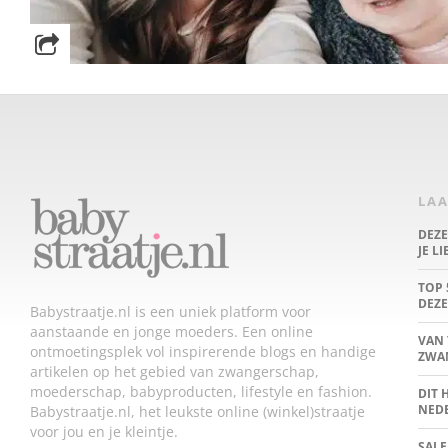
LAA
DEZ
JE L
TOP 
DEZE
Babystraatje.nl is een uniek platform voor
aanstaande en jonge moeders. Een online
VAN 
ontmoetingsplek vol inspirerende blogs en handige
ZWA
artikelen op het gebied van zwangerschap,
moederschap, babyproducten, lifestyle en fashion.
DIT 
NED
Babystraatje.nl, het leukste online (winkel)straatje
voor jou en je kleintje.
SALE