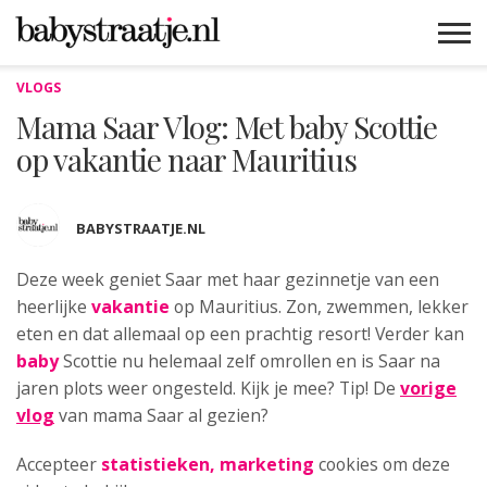
VLOGS
MAMABLOGS
MAMAVLOGS
ZWANGER
BABY
LIFESTYLE
MUSTHAVES
CELEBS
ADVIES
WEBSHOPS
GRATIS
WIN
KORTINGEN
Mama Saar Vlog: Met baby Scottie
op vakantie naar Mauritius
BABYSTRAATJE.NL
Deze week geniet Saar met haar
gezinnetje van een
heerlijke
vakantie
op Mauritius. Zon, zwemmen, lekker
eten en dat allemaal op een prachtig resort! Verder kan
baby
Scottie nu helemaal zelf omrollen en is Saar na
jaren plots weer ongesteld. Kijk je mee? Tip! De
vorige
vlog
van mama Saar al gezien?
Accepteer
statistieken, marketing
cookies om deze