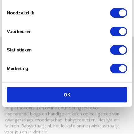
SCHOLEN ZIJN WEER
BEGONNEN & TANDEN BLEKEN
Toestemmingsselectie
Noodzakelijk
Voorkeuren
Statistieken
Marketing
OK
Babystraatje.nl is een uniek platform voor aanstaande en
jonge moeders. Een online ontmoetingsplek vol
inspirerende blogs en handige artikelen op het gebied van
zwangerschap, moederschap, babyproducten, lifestyle en
fashion. Babystraatje.nl, het leukste online (winkel)straatje
voor jou en je kleintje.