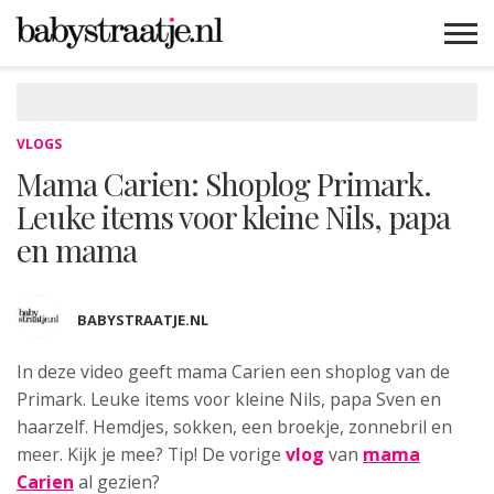
MAMABLOGS
MAMAVLOGS
ZWANGER
BABY
LIFESTYLE
MUSTHAVES
CELEBS
ADVIES
WEBSHOPS
GRATIS
WIN
KORTINGEN
VLOGS
Mama Carien: Shoplog Primark.
Leuke items voor kleine Nils, papa
en mama
BABYSTRAATJE.NL
In deze video geeft mama Carien
een shoplog van de
Primark. Leuke items voor kleine Nils, papa Sven en
haarzelf. Hemdjes, sokken, een broekje, zonnebril en
meer. Kijk je mee? Tip! De vorige
vlog
van
mama
Carien
al gezien?