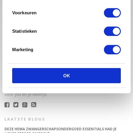
Voorkeuren
Statistieken
Marketing
Babystraatje.nl is een uniek platform voor aanstaande en
jonge moeders. Een online ontmoetingsplek vol
OK
inspirerende blogs en handige artikelen op het gebied van
zwangerschap, moederschap, babyproducten, lifestyle en
fashion. Babystraatje.nl, het leukste online (winkel)straatje
voor jou en je kleintje.
LAATSTE BLOGS
DEZE HEMA ZWANGERSCHAPSONDERGOED ESSENTIALS HAD JE