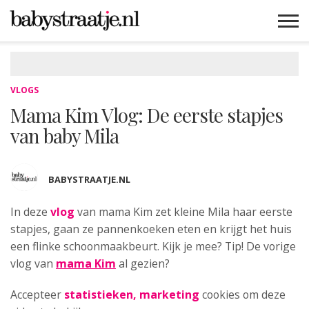
MAMABLOGS
MAMAVLOGS
ZWANGER
BABY
LIFESTYLE
MUSTHAVES
CELEBS
ADVIES
WEBSHOPS
GRATIS
WIN
KORTINGEN
VLOGS
Mama Kim Vlog: De eerste stapjes
van baby Mila
BABYSTRAATJE.NL
In deze
vlog
van mama Kim zet
kleine Mila haar eerste
stapjes, gaan ze pannenkoeken eten en krijgt het huis
een flinke schoonmaakbeurt. Kijk je mee? Tip! De vorige
vlog van
mama Kim
al gezien?
Accepteer
statistieken, marketing
cookies om deze