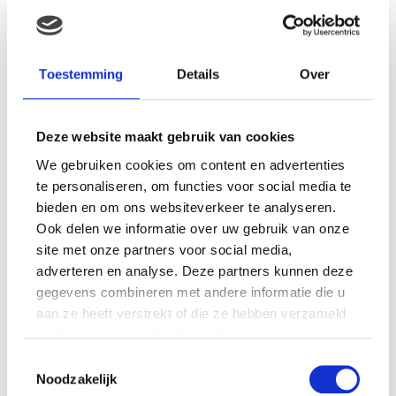
MAMA THIRZA VLOG: HET IS
FEEST, WANT REBEL IS JARIG!
Toestemming
Details
Over
Deze website maakt gebruik van cookies
MAMA THIRZA VLOG: OP
We gebruiken cookies om content en advertenties
VAKANTIE & TWEE ZIEKE
te personaliseren, om functies voor social media te
KINDEREN
bieden en om ons websiteverkeer te analyseren.
Ook delen we informatie over uw gebruik van onze
site met onze partners voor social media,
adverteren en analyse. Deze partners kunnen deze
MAMA CARMEN VLOG:
SCHOLEN ZIJN WEER
gegevens combineren met andere informatie die u
BEGONNEN & TANDEN BLEKEN
aan ze heeft verstrekt of die ze hebben verzameld
op basis van uw gebruik van hun services.
Toestemmingsselectie
Noodzakelijk