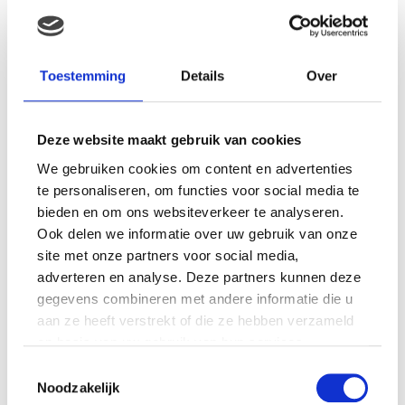
MAMA THIRZA VLOG: HET IS
FEEST, WANT REBEL IS JARIG!
Toestemming
Details
Over
Deze website maakt gebruik van cookies
MAMA THIRZA VLOG: OP
We gebruiken cookies om content en advertenties
VAKANTIE & TWEE ZIEKE
te personaliseren, om functies voor social media te
KINDEREN
bieden en om ons websiteverkeer te analyseren.
Ook delen we informatie over uw gebruik van onze
site met onze partners voor social media,
adverteren en analyse. Deze partners kunnen deze
MAMA CARMEN VLOG:
SCHOLEN ZIJN WEER
gegevens combineren met andere informatie die u
BEGONNEN & TANDEN BLEKEN
aan ze heeft verstrekt of die ze hebben verzameld
op basis van uw gebruik van hun services.
Toestemmingsselectie
Noodzakelijk