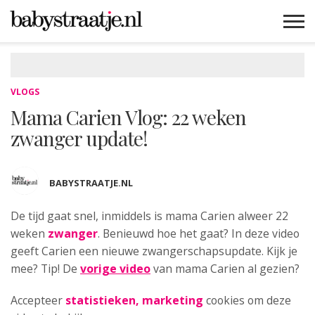
MAMABLOGS
MAMAVLOGS
ZWANGER
BABY
LIFESTYLE
MUSTHAVES
CELEBS
ADVIES
WEBSHOPS
GRATIS
WIN
KORTINGEN
VLOGS
Mama Carien Vlog: 22 weken
zwanger update!
BABYSTRAATJE.NL
De tijd gaat snel, inmiddels is mama Carien
alweer 22
weken
zwanger
. Benieuwd hoe het gaat? In deze video
geeft Carien een nieuwe zwangerschapsupdate. Kijk je
mee? Tip! De
vorige video
van mama Carien al gezien?
Accepteer
statistieken, marketing
cookies om deze