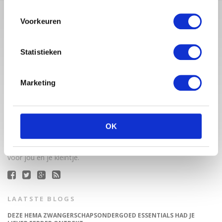
Voorkeuren
Statistieken
Marketing
Babystraatje.nl is een uniek platform voor aanstaande en
jonge moeders. Een online ontmoetingsplek vol
OK
inspirerende blogs en handige artikelen op het gebied van
zwangerschap, moederschap, babyproducten, lifestyle en
fashion. Babystraatje.nl, het leukste online (winkel)straatje
voor jou en je kleintje.
LAATSTE BLOGS
DEZE HEMA ZWANGERSCHAPSONDERGOED ESSENTIALS HAD JE