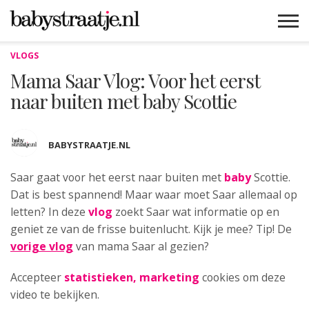
VLOGS
MAMABLOGS
MAMAVLOGS
ZWANGER
BABY
LIFESTYLE
MUSTHAVES
CELEBS
ADVIES
WEBSHOPS
GRATIS
WIN
KORTINGEN
Mama Saar Vlog: Voor het eerst
naar buiten met baby Scottie
BABYSTRAATJE.NL
Saar gaat voor het eerst naar buiten met
baby
Scottie.
Dat is best spannend! Maar waar moet Saar allemaal op
letten? In deze
vlog
zoekt Saar wat informatie op en
geniet ze van de frisse buitenlucht. Kijk je mee? Tip! De
vorige vlog
van mama Saar al gezien?
Accepteer
statistieken, marketing
cookies om deze
video te bekijken.