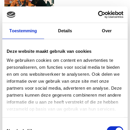
MAMA THIRZA VLOG: HET IS
FEEST, WANT REBEL IS JARIG!
Toestemming
Details
Over
Deze website maakt gebruik van cookies
We gebruiken cookies om content en advertenties te
MAMA THIRZA VLOG: OP
personaliseren, om functies voor social media te bieden
VAKANTIE & TWEE ZIEKE
KINDEREN
en om ons websiteverkeer te analyseren. Ook delen we
informatie over uw gebruik van onze site met onze
partners voor social media, adverteren en analyse. Deze
partners kunnen deze gegevens combineren met andere
MAMA CARMEN VLOG:
informatie die u aan ze heeft verstrekt of die ze hebben
SCHOLEN ZIJN WEER
verzameld op basis van uw gebruik van hun services.
BEGONNEN & TANDEN BLEKEN
Toestemmingsselectie