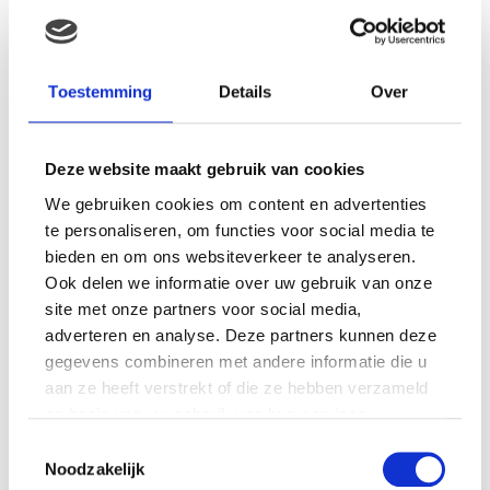
MAMA THIRZA VLOG: HET IS
FEEST, WANT REBEL IS JARIG!
Toestemming
Details
Over
Deze website maakt gebruik van cookies
MAMA THIRZA VLOG: OP
We gebruiken cookies om content en advertenties
VAKANTIE & TWEE ZIEKE
te personaliseren, om functies voor social media te
KINDEREN
bieden en om ons websiteverkeer te analyseren.
Ook delen we informatie over uw gebruik van onze
site met onze partners voor social media,
adverteren en analyse. Deze partners kunnen deze
MAMA CARMEN VLOG:
SCHOLEN ZIJN WEER
gegevens combineren met andere informatie die u
BEGONNEN & TANDEN BLEKEN
aan ze heeft verstrekt of die ze hebben verzameld
op basis van uw gebruik van hun services.
Toestemmingsselectie
Noodzakelijk