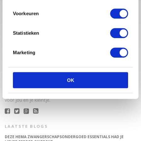
Voorkeuren
Statistieken
Marketing
Babystraatje.nl is een uniek platform voor aanstaande en
jonge moeders. Een online ontmoetingsplek vol
OK
inspirerende blogs en handige artikelen op het gebied van
zwangerschap, moederschap, babyproducten, lifestyle en
fashion. Babystraatje.nl, het leukste online (winkel)straatje
voor jou en je kleintje.
LAATSTE BLOGS
DEZE HEMA ZWANGERSCHAPSONDERGOED ESSENTIALS HAD JE