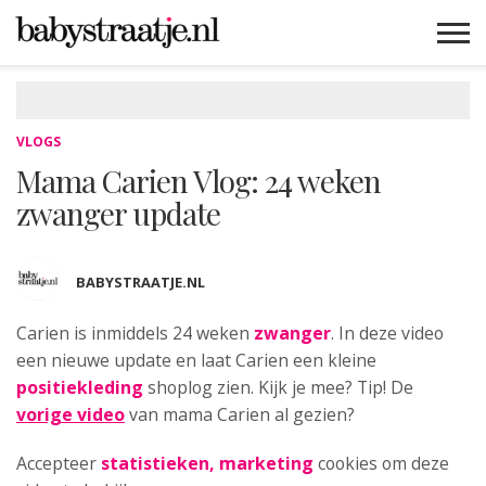
MAMABLOGS
MAMAVLOGS
ZWANGER
BABY
LIFESTYLE
MUSTHAVES
CELEBS
ADVIES
WEBSHOPS
GRATIS
WIN
KORTINGEN
VLOGS
Mama Carien Vlog: 24 weken
zwanger update
BABYSTRAATJE.NL
Carien is inmiddels 24 weken
zwanger
.
In deze video
een nieuwe update en laat Carien een kleine
positiekleding
shoplog zien. Kijk je mee? Tip! De
vorige video
van mama Carien al gezien?
Accepteer
statistieken, marketing
cookies om deze