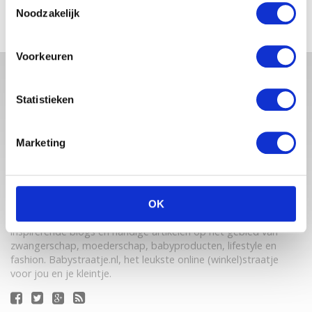
Noodzakelijk
Voorkeuren
Statistieken
Marketing
Babystraatje.nl is een uniek platform voor aanstaande en
OK
jonge moeders. Een online ontmoetingsplek vol
inspirerende blogs en handige artikelen op het gebied van
zwangerschap, moederschap, babyproducten, lifestyle en
fashion. Babystraatje.nl, het leukste online (winkel)straatje
voor jou en je kleintje.