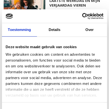
LAATSTE WERKDAG EN MIJN
VERJAARDAG VIEREN
MAMA THIRZA VLOG: HET IS
Toestemming
Details
Over
FEEST, WANT REBEL IS JARIG!
Deze website maakt gebruik van cookies
We gebruiken cookies om content en advertenties te
personaliseren, om functies voor social media te bieden
MAMA THIRZA VLOG: OP
VAKANTIE & TWEE ZIEKE
en om ons websiteverkeer te analyseren. Ook delen we
KINDEREN
informatie over uw gebruik van onze site met onze
partners voor social media, adverteren en analyse. Deze
partners kunnen deze gegevens combineren met andere
informatie die u aan ze heeft verstrekt of die ze hebben
MAMA CARMEN VLOG:
verzameld op basis van uw gebruik van hun services.
SCHOLEN ZIJN WEER
BEGONNEN & TANDEN BLEKEN
Toestemmingsselectie