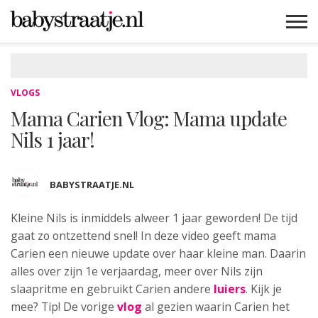
MAMABLOGS
MAMAVLOGS
ZWANGER
BABY
LIFESTYLE
MUSTHAVES
CELEBS
ADVIES
WEBSHOPS
GRATIS
WIN
KORTINGEN
VLOGS
Mama Carien Vlog: Mama update
Nils 1 jaar!
BABYSTRAATJE.NL
Kleine Nils is inmiddels alweer 1 jaar
geworden! De tijd
gaat zo ontzettend snel! In deze video geeft mama
Carien een nieuwe update over haar kleine man. Daarin
alles over zijn 1e verjaardag, meer over Nils zijn
slaapritme en gebruikt Carien andere
luiers
. Kijk je
mee? Tip! De vorige
vlog
al gezien waarin Carien het