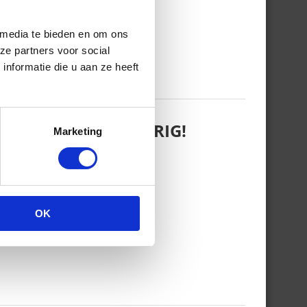
 media te bieden en om ons
ze partners voor social
nformatie die u aan ze heeft
 WANT REBEL IS JARIG!
Marketing
OK