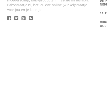
moederschap, babyproducten, lifestyle en fashion.
DIT 
NED
Babystraatje.nl, het leukste online (winkel)straatje
voor jou en je kleintje.
SALE
ORIG
OUD