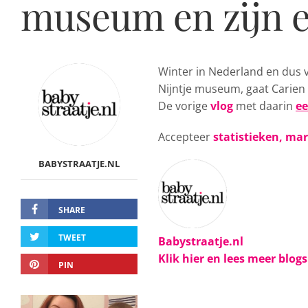
museum en zijn e
Winter in Nederland en dus
Nijntje museum, gaat Carien 
De vorige
vlog
met daarin
ee
Accepteer
statistieken, ma
BABYSTRAATJE.NL
SHARE
TWEET
Babystraatje.nl
Klik hier en lees meer blog
PIN