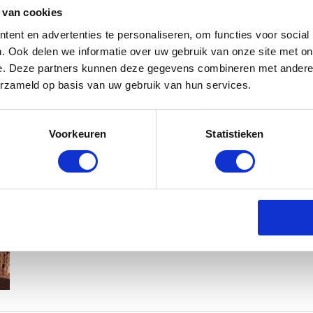
 van cookies
ent en advertenties te personaliseren, om functies voor social
. Ook delen we informatie over uw gebruik van onze site met on
e. Deze partners kunnen deze gegevens combineren met andere i
erzameld op basis van uw gebruik van hun services.
MAMA THIRZA VLOG: HET IS FEEST,
Voorkeuren
Statistieken
BABYSTRAATJE.NL
2 OKTOBER 2019