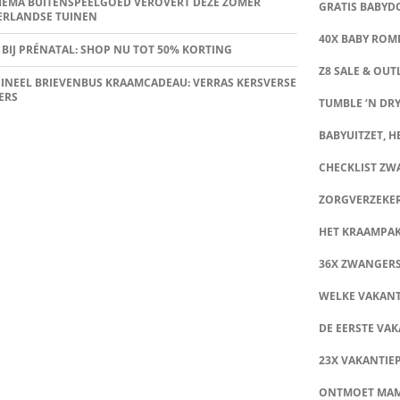
HEMA BUITENSPEELGOED VEROVERT DEZE ZOMER
GRATIS BABY
ERLANDSE TUINEN
40X BABY ROMP
 BIJ PRÉNATAL: SHOP NU TOT 50% KORTING
Z8 SALE & OUT
INEEL BRIEVENBUS KRAAMCADEAU: VERRAS KERSVERSE
ERS
TUMBLE ‘N DRY
BABYUITZET, HE
CHECKLIST Z
ZORGVERZEKE
HET KRAAMPA
36X ZWANGER
WELKE VAKANT
DE EERSTE VAK
23X VAKANTIE
ONTMOET MA