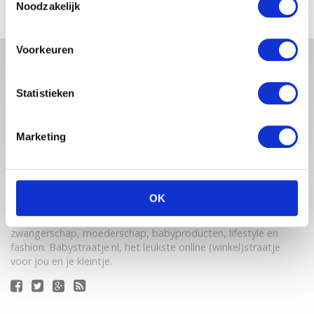
Noodzakelijk
Voorkeuren
Statistieken
Marketing
Babystraatje.nl is een uniek platform voor aanstaande en
OK
jonge moeders. Een online ontmoetingsplek vol
inspirerende blogs en handige artikelen op het gebied van
zwangerschap, moederschap, babyproducten, lifestyle en
fashion. Babystraatje.nl, het leukste online (winkel)straatje
voor jou en je kleintje.