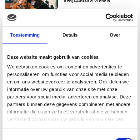
VERJAARDAG VIEREN
MAMA THIRZA VLOG: HET IS
Toestemming
Details
Over
FEEST, WANT REBEL IS JARIG!
Deze website maakt gebruik van cookies
We gebruiken cookies om content en advertenties te
MAMA THIRZA VLOG: OP
personaliseren, om functies voor social media te bieden
VAKANTIE & TWEE ZIEKE
en om ons websiteverkeer te analyseren. Ook delen we
KINDEREN
informatie over uw gebruik van onze site met onze
partners voor social media, adverteren en analyse. Deze
partners kunnen deze gegevens combineren met andere
informatie die u aan ze heeft verstrekt of die ze hebben
MAMA CARMEN VLOG:
verzameld op basis van uw gebruik van hun services.
SCHOLEN ZIJN WEER
BEGONNEN & TANDEN BLEKEN
Toestemmingsselectie