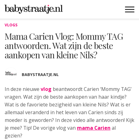
VLOGS
MAMABLOGS
MAMAVLOGS
ZWANGER
BABY
LIFESTYLE
MUSTHAVES
CELEBS
ADVIES
WEBSHOPS
GRATIS
WIN
KORTINGEN
Mama Carien Vlog: Mommy TAG
antwoorden. Wat zijn de beste
aankopen van kleine Nils?
BABYSTRAATJE.NL
In deze nieuwe
vlog
beantwoordt Carien
‘Mommy TAG’
vragen. Wat zijn de beste aankopen van haar kindje?
Wat is de favoriete bezigheid van kleine Nils? Wat is er
allemaal veranderd in het leven van Carien sinds zij
moeder is geworden? In deze video alle antwoorden! Kijk
je mee? Tip! De vorige vlog van
mama Carien
al
gezien?