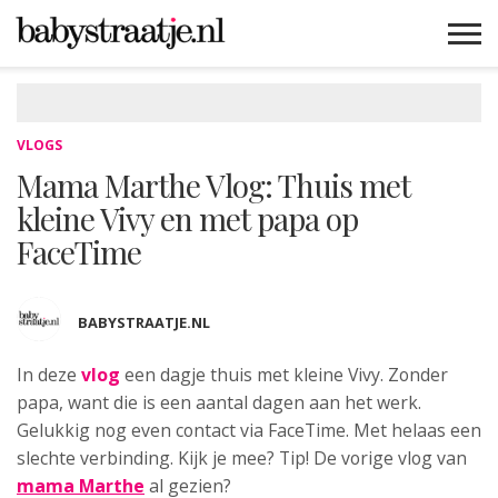
MAMABLOGS
MAMAVLOGS
ZWANGER
BABY
LIFESTYLE
MUSTHAVES
CELEBS
ADVIES
WEBSHOPS
GRATIS
WIN
KORTINGEN
VLOGS
Mama Marthe Vlog: Thuis met
kleine Vivy en met papa op
FaceTime
BABYSTRAATJE.NL
In deze
vlog
een dagje thuis met kleine
Vivy. Zonder
papa, want die is een aantal dagen aan het werk.
Gelukkig nog even contact via FaceTime. Met helaas een
slechte verbinding. Kijk je mee? Tip! De vorige vlog van
mama Marthe
al gezien?