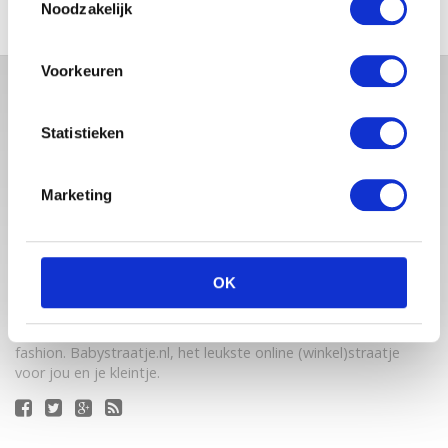
Noodzakelijk
Voorkeuren
Statistieken
Marketing
Babystraatje.nl is een uniek platform voor aanstaande en
OK
jonge moeders. Een online ontmoetingsplek vol
inspirerende blogs en handige artikelen op het gebied van
zwangerschap, moederschap, babyproducten, lifestyle en
fashion. Babystraatje.nl, het leukste online (winkel)straatje
voor jou en je kleintje.