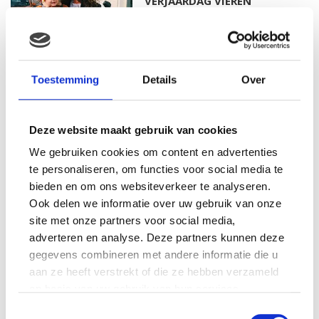
VERJAARDAG VIEREN
MAMA THIRZA VLOG: HET IS
Toestemming
Details
Over
FEEST, WANT REBEL IS JARIG!
Deze website maakt gebruik van cookies
We gebruiken cookies om content en advertenties
MAMA THIRZA VLOG: OP
te personaliseren, om functies voor social media te
VAKANTIE & TWEE ZIEKE
bieden en om ons websiteverkeer te analyseren.
KINDEREN
Ook delen we informatie over uw gebruik van onze
site met onze partners voor social media,
adverteren en analyse. Deze partners kunnen deze
gegevens combineren met andere informatie die u
MAMA CARMEN VLOG:
aan ze heeft verstrekt of die ze hebben verzameld
SCHOLEN ZIJN WEER
BEGONNEN & TANDEN BLEKEN
op basis van uw gebruik van hun services.
Toestemmingsselectie