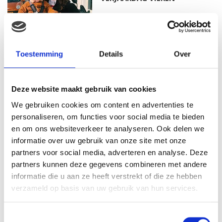
MAMA THIRZA VLOG: HET IS
Toestemming
Details
Over
FEEST, WANT REBEL IS JARIG!
Deze website maakt gebruik van cookies
We gebruiken cookies om content en advertenties te
MAMA THIRZA VLOG: OP
personaliseren, om functies voor social media te bieden
VAKANTIE & TWEE ZIEKE
en om ons websiteverkeer te analyseren. Ook delen we
KINDEREN
informatie over uw gebruik van onze site met onze
partners voor social media, adverteren en analyse. Deze
partners kunnen deze gegevens combineren met andere
informatie die u aan ze heeft verstrekt of die ze hebben
MAMA CARMEN VLOG:
SCHOLEN ZIJN WEER
verzameld op basis van uw gebruik van hun services.
BEGONNEN & TANDEN BLEKEN
Toestemmingsselectie