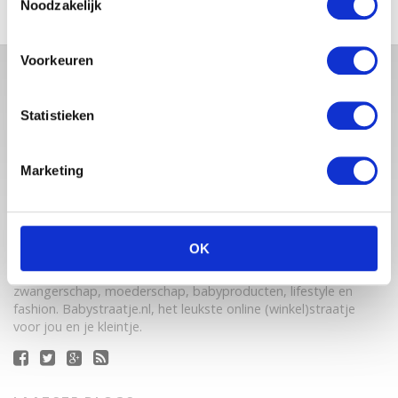
Noodzakelijk
Voorkeuren
Statistieken
Marketing
Babystraatje.nl is een uniek platform voor aanstaande en
OK
jonge moeders. Een online ontmoetingsplek vol
inspirerende blogs en handige artikelen op het gebied van
zwangerschap, moederschap, babyproducten, lifestyle en
fashion. Babystraatje.nl, het leukste online (winkel)straatje
voor jou en je kleintje.