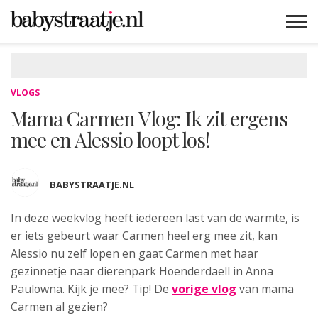
MAMABLOGS
MAMAVLOGS
ZWANGER
BABY
LIFESTYLE
MUSTHAVES
CELEBS
ADVIES
WEBSHOPS
GRATIS
WIN
KORTINGEN
VLOGS
Mama Carmen Vlog: Ik zit ergens
mee en Alessio loopt los!
BABYSTRAATJE.NL
In deze weekvlog heeft iedereen last
van de warmte, is
er iets gebeurt waar Carmen heel erg mee zit, kan
Alessio nu zelf lopen en gaat Carmen met haar
gezinnetje naar dierenpark Hoenderdaell in Anna
Paulowna. Kijk je mee? Tip! De
vorige vlog
van mama
Carmen al gezien?