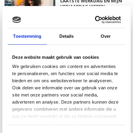
LAATSTE WERKDAG EN MIJN
VERJAARDAG VIEREN
MAMA THIRZA VLOG: HET IS
Toestemming
Details
Over
FEEST, WANT REBEL IS JARIG!
Deze website maakt gebruik van cookies
We gebruiken cookies om content en advertenties
te personaliseren, om functies voor social media te
MAMA THIRZA VLOG: OP
VAKANTIE & TWEE ZIEKE
bieden en om ons websiteverkeer te analyseren.
KINDEREN
Ook delen we informatie over uw gebruik van onze
site met onze partners voor social media,
adverteren en analyse. Deze partners kunnen deze
gegevens combineren met andere informatie die u
MAMA CARMEN VLOG:
aan ze heeft verstrekt of die ze hebben verzameld
SCHOLEN ZIJN WEER
op basis van uw gebruik van hun services.
BEGONNEN & TANDEN BLEKEN
Toestemmingsselectie