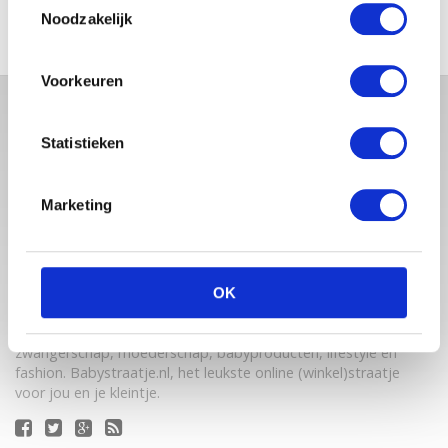
Noodzakelijk
Voorkeuren
Statistieken
Marketing
Babystraatje.nl is een uniek platform voor aanstaande en
OK
jonge moeders. Een online ontmoetingsplek vol
inspirerende blogs en handige artikelen op het gebied van
zwangerschap, moederschap, babyproducten, lifestyle en
fashion. Babystraatje.nl, het leukste online (winkel)straatje
voor jou en je kleintje.