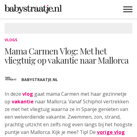
MAMABLOGS
MAMAVLOGS
ZWANGER
BABY
LIFESTYLE
MUSTHAVES
CELEBS
ADVIES
WEBSHOPS
GRATIS
WIN
KORTINGEN
VLOGS
Mama Carmen Vlog: Met het
vliegtuig op vakantie naar Mallorca
BABYSTRAATJE.NL
In deze
vlog
gaat mama Carmen met haar gezinnetje
op
vakantie
naar Mallorca. Vanaf Schiphol vertrekken
ze met het vliegtuig waarna ze in Spanje genieten van
een welverdiende vakantie. Zwemmen, zon, strand,
prachtig uitzicht en zelfs nog even langs bij het hoogste
puntje van Mallorca. Kijk je mee? Tip! De
vorige vlog