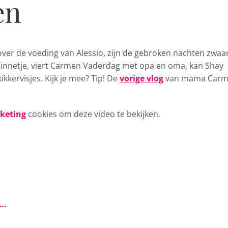
en
ver de voeding van Alessio
, zijn de gebroken nachten zwaar
ezinnetje, viert Carmen Vaderdag met opa en oma, kan Shay
kkervisjes. Kijk je mee? Tip! De
vorige vlog
van mama Car
rketing
cookies om deze video te bekijken.
s…