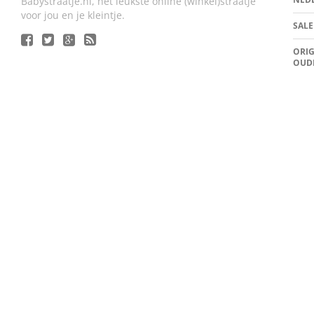
Babystraatje.nl, het leukste online (winkel)straatje
voor jou en je kleintje.
SALE
ORIG
OUD