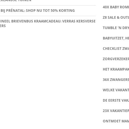
40X BABY ROMP
 BIJ PRÉNATAL: SHOP NU TOT 50% KORTING
Z8 SALE & OUT
INEEL BRIEVENBUS KRAAMCADEAU: VERRAS KERSVERSE
ERS
TUMBLE ‘N DRY
BABYUITZET, HE
CHECKLIST Z
ZORGVERZEKE
HET KRAAMPA
36X ZWANGER
WELKE VAKANT
DE EERSTE VAK
23X VAKANTIE
ONTMOET MA