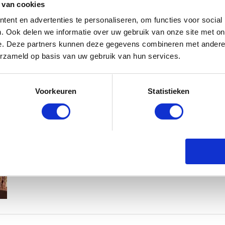
 van cookies
ent en advertenties te personaliseren, om functies voor social
. Ook delen we informatie over uw gebruik van onze site met on
e. Deze partners kunnen deze gegevens combineren met andere i
erzameld op basis van uw gebruik van hun services.
MAMA THIRZA VLOG: HET IS FEEST,
Voorkeuren
Statistieken
BABYSTRAATJE.NL
2 OKTOBER 2019