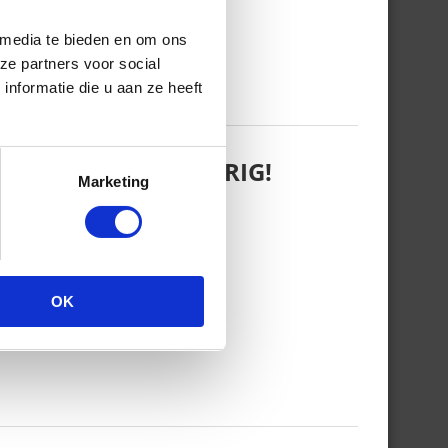
 media te bieden en om ons
ze partners voor social
nformatie die u aan ze heeft
 WANT REBEL IS JARIG!
Marketing
OK