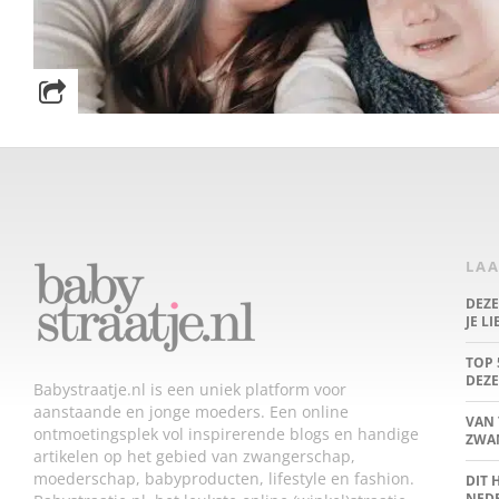
LAA
DEZ
JE L
TOP 
DEZE
Babystraatje.nl is een uniek platform voor
aanstaande en jonge moeders. Een online
VAN 
ontmoetingsplek vol inspirerende blogs en handige
ZWA
artikelen op het gebied van zwangerschap,
moederschap, babyproducten, lifestyle en fashion.
DIT 
NED