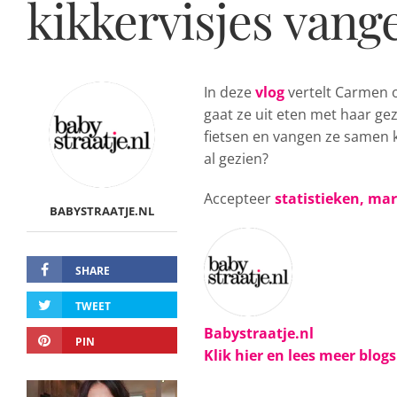
kikkervisjes vang
In deze
vlog
vertelt Carmen o
gaat ze uit eten met haar g
fietsen en vangen ze samen ki
al gezien?
Accepteer
statistieken, ma
BABYSTRAATJE.NL
SHARE
TWEET
Babystraatje.nl
PIN
Klik hier en lees meer blog