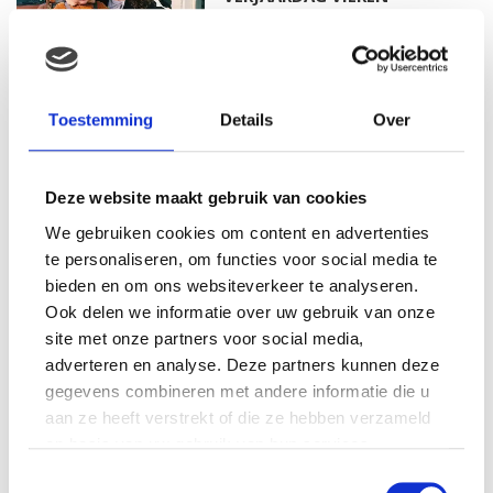
MAMA THIRZA VLOG: HET IS
Toestemming
Details
Over
FEEST, WANT REBEL IS JARIG!
Deze website maakt gebruik van cookies
We gebruiken cookies om content en advertenties
MAMA THIRZA VLOG: OP
te personaliseren, om functies voor social media te
VAKANTIE & TWEE ZIEKE
bieden en om ons websiteverkeer te analyseren.
KINDEREN
Ook delen we informatie over uw gebruik van onze
site met onze partners voor social media,
adverteren en analyse. Deze partners kunnen deze
gegevens combineren met andere informatie die u
MAMA CARMEN VLOG:
SCHOLEN ZIJN WEER
aan ze heeft verstrekt of die ze hebben verzameld
BEGONNEN & TANDEN BLEKEN
op basis van uw gebruik van hun services.
Toestemmingsselectie