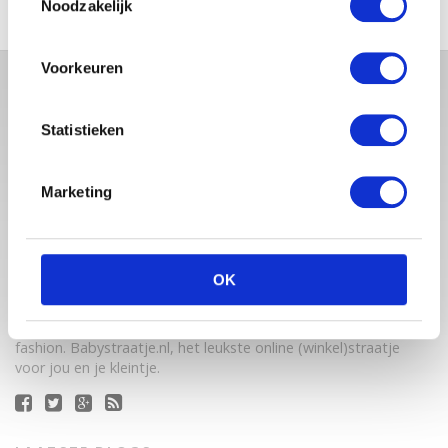
Noodzakelijk
Voorkeuren
Statistieken
Marketing
Babystraatje.nl is een uniek platform voor aanstaande en
OK
jonge moeders. Een online ontmoetingsplek vol
inspirerende blogs en handige artikelen op het gebied van
zwangerschap, moederschap, babyproducten, lifestyle en
fashion. Babystraatje.nl, het leukste online (winkel)straatje
voor jou en je kleintje.