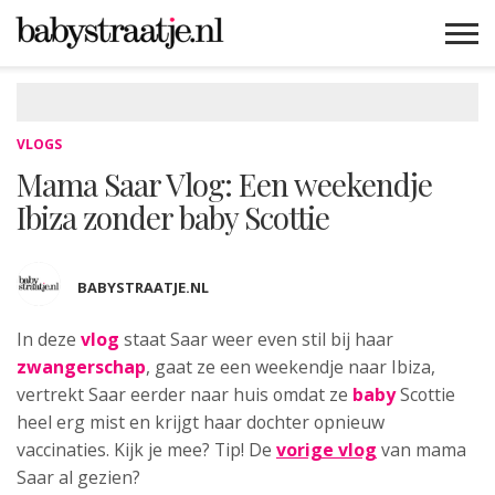
MAMABLOGS
MAMAVLOGS
ZWANGER
BABY
LIFESTYLE
MUSTHAVES
CELEBS
ADVIES
WEBSHOPS
GRATIS
WIN
KORTINGEN
VLOGS
Mama Saar Vlog: Een weekendje
Ibiza zonder baby Scottie
BABYSTRAATJE.NL
In deze
vlog
staat Saar weer even stil bij
haar
zwangerschap
, gaat ze een weekendje naar Ibiza,
vertrekt Saar eerder naar huis omdat ze
baby
Scottie
heel erg mist en krijgt haar dochter opnieuw
vaccinaties. Kijk je mee? Tip! De
vorige vlog
van mama
Saar al gezien?