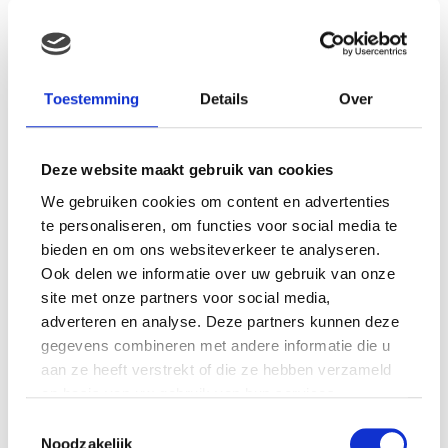
MAMA THIRZA VLOG: HET IS
FEEST, WANT REBEL IS JARIG!
Toestemming
Details
Over
Deze website maakt gebruik van cookies
We gebruiken cookies om content en advertenties
MAMA THIRZA VLOG: OP
VAKANTIE & TWEE ZIEKE
te personaliseren, om functies voor social media te
KINDEREN
bieden en om ons websiteverkeer te analyseren.
Ook delen we informatie over uw gebruik van onze
site met onze partners voor social media,
adverteren en analyse. Deze partners kunnen deze
MAMA CARMEN VLOG:
gegevens combineren met andere informatie die u
SCHOLEN ZIJN WEER
aan ze heeft verstrekt of die ze hebben verzameld
BEGONNEN & TANDEN BLEKEN
op basis van uw gebruik van hun services.
Toestemmingsselectie
Noodzakelijk