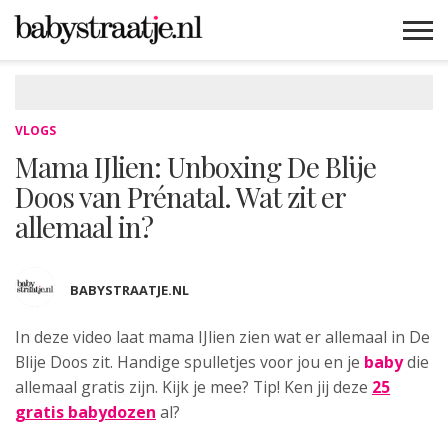
MAMABLOGS
MAMAVLOGS
ZWANGER
BABY
LIFESTYLE
MUSTHAVES
CELEBS
ADVIES
WEBSHOPS
GRATIS
WIN
KORTINGEN
VLOGS
Mama IJlien: Unboxing De Blije
Doos van Prénatal. Wat zit er
allemaal in?
BABYSTRAATJE.NL
In deze video laat mama IJlien
zien wat er allemaal in De
Blije Doos zit. Handige spulletjes voor jou en je
baby
die
allemaal gratis zijn. Kijk je mee? Tip! Ken jij deze
25
gratis babydozen
al?