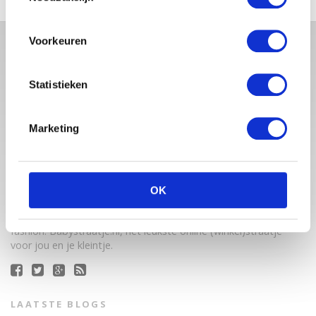
Voorkeuren
Statistieken
Marketing
Babystraatje.nl is een uniek platform voor aanstaande en
jonge moeders. Een online ontmoetingsplek vol
OK
inspirerende blogs en handige artikelen op het gebied van
zwangerschap, moederschap, babyproducten, lifestyle en
fashion. Babystraatje.nl, het leukste online (winkel)straatje
voor jou en je kleintje.
LAATSTE BLOGS