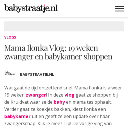
MAMABLOGS
MAMAVLOGS
ZWANGER
BABY
LIFESTYLE
MUSTHAVES
CELEBS
ADVIES
WEBSHOPS
GRATIS
WIN
KORTINGEN
VLOGS
Mama Ilonka Vlog: 19 weken
zwanger en babykamer shoppen
BABYSTRAATJE.NL
Wat gaat de tijd ontzettend snel. Mama Ilonka
is alweer
19 weken
zwanger
! In deze
vlog
gaat ze shoppen bij
de Kruidvat waar ze de
baby
en mama tas ophaalt.
Verder gaat ze koekjes bakken, kiest Ilonka een
babykamer
uit en geeft ze een update over haar
zwangerschap. Kijk je mee? Tip! De vorige vlog van