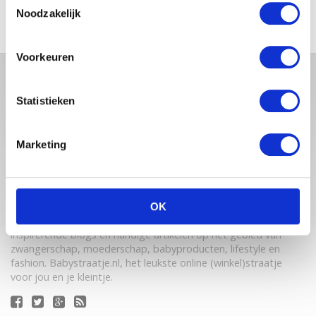
Noodzakelijk
Voorkeuren
Statistieken
Marketing
Babystraatje.nl is een uniek platform voor aanstaande en
OK
jonge moeders. Een online ontmoetingsplek vol
inspirerende blogs en handige artikelen op het gebied van
zwangerschap, moederschap, babyproducten, lifestyle en
fashion. Babystraatje.nl, het leukste online (winkel)straatje
voor jou en je kleintje.