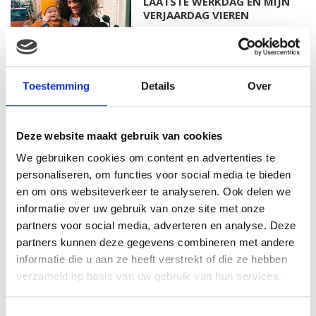
LAATSTE WERKDAG EN MIJN
VERJAARDAG VIEREN
MAMA THIRZA VLOG: HET IS
Toestemming
Details
Over
FEEST, WANT REBEL IS JARIG!
Deze website maakt gebruik van cookies
We gebruiken cookies om content en advertenties te
personaliseren, om functies voor social media te bieden
MAMA THIRZA VLOG: OP
VAKANTIE & TWEE ZIEKE
en om ons websiteverkeer te analyseren. Ook delen we
KINDEREN
informatie over uw gebruik van onze site met onze
partners voor social media, adverteren en analyse. Deze
partners kunnen deze gegevens combineren met andere
informatie die u aan ze heeft verstrekt of die ze hebben
MAMA CARMEN VLOG:
verzameld op basis van uw gebruik van hun services.
SCHOLEN ZIJN WEER
BEGONNEN & TANDEN BLEKEN
Toestemmingsselectie