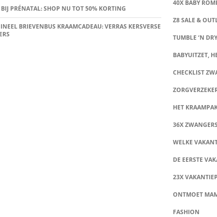
40X BABY ROMP
 BIJ PRÉNATAL: SHOP NU TOT 50% KORTING
Z8 SALE & OUT
INEEL BRIEVENBUS KRAAMCADEAU: VERRAS KERSVERSE
ERS
TUMBLE ‘N DRY
BABYUITZET, HE
CHECKLIST Z
ZORGVERZEKE
HET KRAAMPA
36X ZWANGER
WELKE VAKANT
DE EERSTE VAK
23X VAKANTIE
ONTMOET MA
FASHION