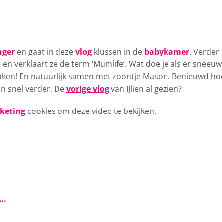
nger
en gaat in deze
vlog
klussen
in de
babykamer
. Verder 
en verklaart ze de term ‘Mumlife’. Wat doe je als er sneeuw
maken! En natuurlijk samen met zoontje Mason. Benieuwd ho
an snel verder. De
vorige vlog
van IJlien al gezien?
rketing
cookies om deze video te bekijken.
s…