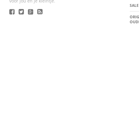
voor jou en je kleintje.
SALE
ORIG
OUD