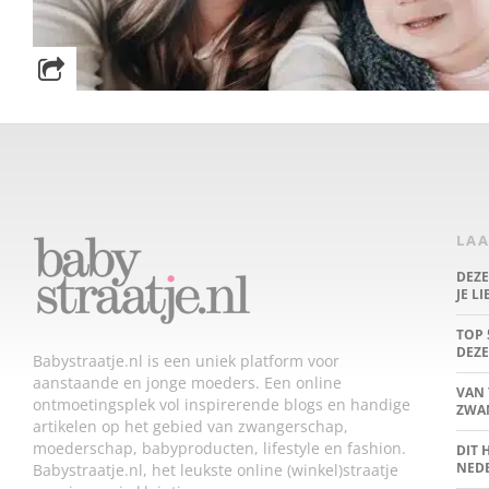
LAA
DEZ
JE L
TOP 
DEZE
Babystraatje.nl is een uniek platform voor
aanstaande en jonge moeders. Een online
VAN 
ontmoetingsplek vol inspirerende blogs en handige
ZWA
artikelen op het gebied van zwangerschap,
moederschap, babyproducten, lifestyle en fashion.
DIT 
NED
Babystraatje.nl, het leukste online (winkel)straatje