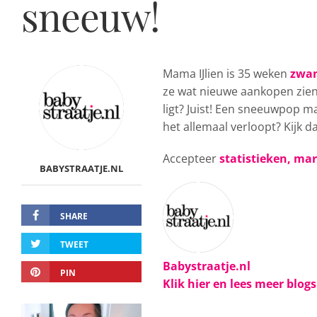
sneeuw!
Mama IJlien is 35 weken
zwa
ze wat nieuwe aankopen zien 
ligt? Juist! Een sneeuwpop 
het allemaal verloopt? Kijk d
Accepteer
statistieken, ma
BABYSTRAATJE.NL
SHARE
TWEET
Babystraatje.nl
PIN
Klik hier en lees meer blog