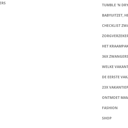
ERS
TUMBLE ‘N DRY
BABYUITZET, HE
CHECKLIST Z
ZORGVERZEKE
HET KRAAMPA
36X ZWANGER
WELKE VAKANT
DE EERSTE VAK
23X VAKANTIE
ONTMOET MA
FASHION
SHOP