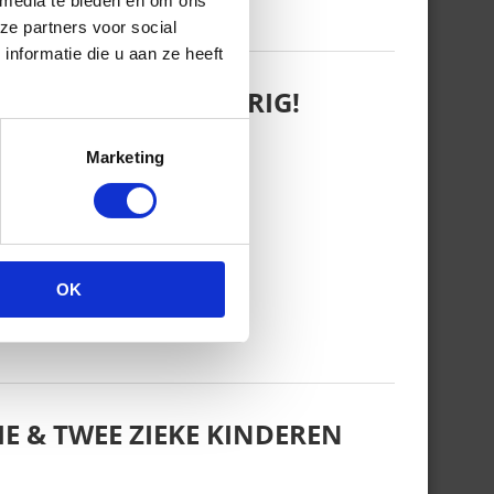
 media te bieden en om ons
ze partners voor social
nformatie die u aan ze heeft
 WANT REBEL IS JARIG!
Marketing
OK
E & TWEE ZIEKE KINDEREN