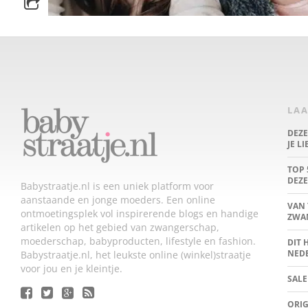
LAA
DEZ
JE L
TOP 
DEZE
Babystraatje.nl is een uniek platform voor
aanstaande en jonge moeders. Een online
VAN 
ontmoetingsplek vol inspirerende blogs en handige
ZWA
artikelen op het gebied van zwangerschap,
moederschap, babyproducten, lifestyle en fashion.
DIT 
NED
Babystraatje.nl, het leukste online (winkel)straatje
voor jou en je kleintje.
SALE
ORIG