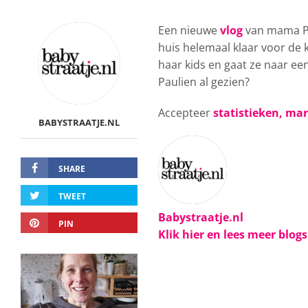
Een nieuwe
vlog
van mama Pau
huis helemaal klaar voor de k
haar kids en gaat ze naar een
Paulien al gezien?
Accepteer
statistieken, ma
BABYSTRAATJE.NL
SHARE
TWEET
Babystraatje.nl
PIN
Klik hier en lees meer blog