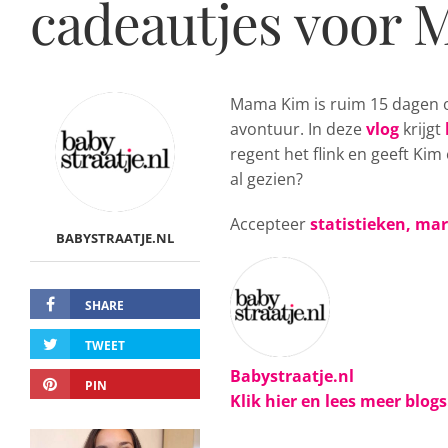
cadeautjes voor M
Mama Kim is ruim 15 dagen
avontuur. In deze
vlog
krijgt
regent het flink en geeft Kim
al gezien?
Accepteer
statistieken, ma
BABYSTRAATJE.NL
SHARE
TWEET
Babystraatje.nl
PIN
Klik hier en lees meer blog