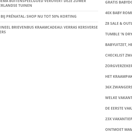
HEMA BUITENSPEELGOED VEROVERT DEZE ZOMER
GRATIS BABY
ERLANDSE TUINEN
40X BABY ROMP
 BIJ PRÉNATAL: SHOP NU TOT 50% KORTING
Z8 SALE & OUT
INEEL BRIEVENBUS KRAAMCADEAU: VERRAS KERSVERSE
ERS
TUMBLE ‘N DRY
BABYUITZET, HE
CHECKLIST Z
ZORGVERZEKE
HET KRAAMPA
36X ZWANGER
WELKE VAKANT
DE EERSTE VAK
23X VAKANTIE
ONTMOET MA