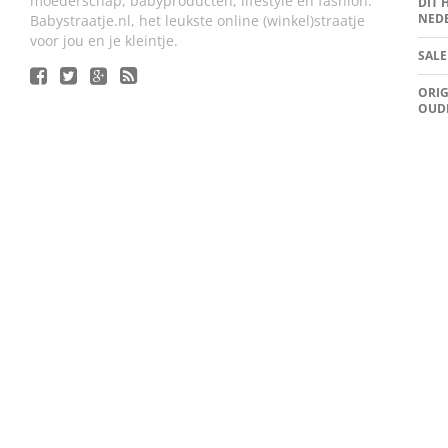
moederschap, babyproducten, lifestyle en fashion.
DIT 
NED
Babystraatje.nl, het leukste online (winkel)straatje
voor jou en je kleintje.
SALE
ORIG
OUD