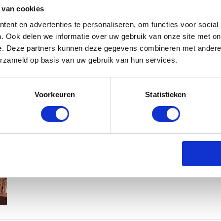
 van cookies
ent en advertenties te personaliseren, om functies voor social
. Ook delen we informatie over uw gebruik van onze site met on
e. Deze partners kunnen deze gegevens combineren met andere i
erzameld op basis van uw gebruik van hun services.
MAMA THIRZA VLOG: HET IS FEEST,
Voorkeuren
Statistieken
BABYSTRAATJE.NL
2 OKTOBER 2019