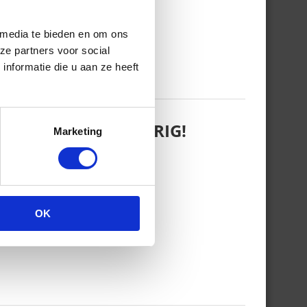
 media te bieden en om ons
ze partners voor social
nformatie die u aan ze heeft
 WANT REBEL IS JARIG!
Marketing
OK