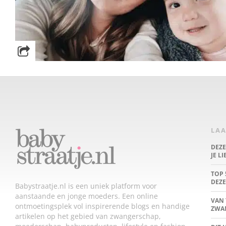
LAA
DEZ
JE L
TOP 
DEZE
Babystraatje.nl is een uniek platform voor
aanstaande en jonge moeders. Een online
VAN 
ontmoetingsplek vol inspirerende blogs en handige
ZWA
artikelen op het gebied van zwangerschap,