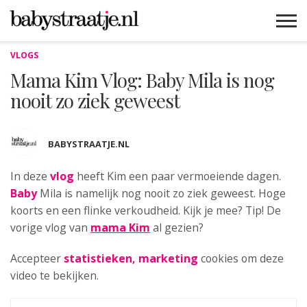
VLOGS
MAMABLOGS
MAMAVLOGS
ZWANGER
BABY
LIFESTYLE
MUSTHAVES
CELEBS
ADVIES
WEBSHOPS
GRATIS
WIN
KORTINGEN
Mama Kim Vlog: Baby Mila is nog
nooit zo ziek geweest
BABYSTRAATJE.NL
In deze
vlog
heeft Kim een
paar vermoeiende dagen.
Baby
Mila is namelijk nog nooit zo ziek geweest. Hoge
koorts en een flinke verkoudheid. Kijk je mee? Tip! De
vorige vlog van
mama Kim
al gezien?
Accepteer
statistieken, marketing
cookies om deze
video te bekijken.