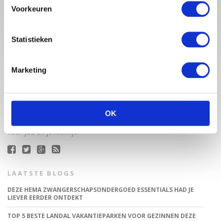
Voorkeuren
Statistieken
Marketing
Babystraatje.nl is een uniek platform voor aanstaande en
jonge moeders. Een online ontmoetingsplek vol
inspirerende blogs en handige artikelen op het gebied van
zwangerschap, moederschap, babyproducten, lifestyle en
OK
fashion. Babystraatje.nl, het leukste online (winkel)straatje
voor jou en je kleintje.
LAATSTE BLOGS
DEZE HEMA ZWANGERSCHAPSONDERGOED ESSENTIALS HAD JE
LIEVER EERDER ONTDEKT
TOP 5 BESTE LANDAL VAKANTIEPARKEN VOOR GEZINNEN DEZE