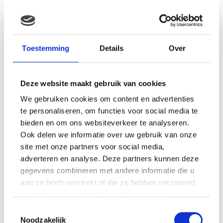
MAMA THIRZA VLOG: HET IS
FEEST, WANT REBEL IS JARIG!
Toestemming
Details
Over
Deze website maakt gebruik van cookies
We gebruiken cookies om content en advertenties
MAMA THIRZA VLOG: OP
VAKANTIE & TWEE ZIEKE
te personaliseren, om functies voor social media te
KINDEREN
bieden en om ons websiteverkeer te analyseren.
Ook delen we informatie over uw gebruik van onze
site met onze partners voor social media,
adverteren en analyse. Deze partners kunnen deze
MAMA CARMEN VLOG:
gegevens combineren met andere informatie die u
SCHOLEN ZIJN WEER
aan ze heeft verstrekt of die ze hebben verzameld
BEGONNEN & TANDEN BLEKEN
op basis van uw gebruik van hun services.
Toestemmingsselectie
Noodzakelijk