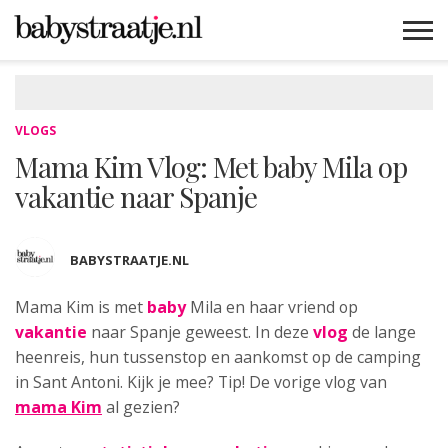
MAMABLOGS
MAMAVLOGS
ZWANGER
BABY
LIFESTYLE
MUSTHAVES
CELEBS
ADVIES
WEBSHOPS
GRATIS
WIN
KORTINGEN
VLOGS
Mama Kim Vlog: Met baby Mila op
vakantie naar Spanje
BABYSTRAATJE.NL
Mama Kim is met
baby
Mila en
haar vriend op
vakantie
naar Spanje geweest. In deze
vlog
de lange
heenreis, hun tussenstop en aankomst op de camping
in Sant Antoni. Kijk je mee? Tip! De vorige vlog van
mama Kim
al gezien?