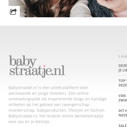
LAA
DEZ
JE L
TOP 
DEZE
Babystraatje.nl is een uniek platform voor
aanstaande en jonge moeders. Een online
VAN 
ontmoetingsplek vol inspirerende blogs en handige
ZWA
artikelen op het gebied van zwangerschap,
moederschap, babyproducten, lifestyle en fashion.
DIT 
NED
Babystraatje.nl, het leukste online (winkel)straatje
voor jou en je kleintje.
SALE