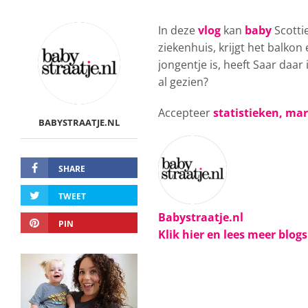
In deze
vlog
kan
baby
Scottie
ziekenhuis, krijgt het balk
jongentje is, heeft Saar daar
al gezien?
Accepteer
statistieken, ma
BABYSTRAATJE.NL
SHARE
TWEET
Babystraatje.nl
PIN
Klik hier en lees meer blog