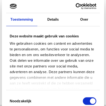
MAMA THIRZA VLOG: HET IS
FEEST, WANT REBEL IS JARIG!
Toestemming
Details
Over
Deze website maakt gebruik van cookies
MAMA THIRZA VLOG: OP
We gebruiken cookies om content en advertenties
VAKANTIE & TWEE ZIEKE
KINDEREN
te personaliseren, om functies voor social media te
bieden en om ons websiteverkeer te analyseren.
Ook delen we informatie over uw gebruik van onze
site met onze partners voor social media,
MAMA CARMEN VLOG:
adverteren en analyse. Deze partners kunnen deze
SCHOLEN ZIJN WEER
gegevens combineren met andere informatie die u
BEGONNEN & TANDEN BLEKEN
aan ze heeft verstrekt of die ze hebben verzameld
op basis van uw gebruik van hun services.
Toestemmingsselectie
Noodzakelijk