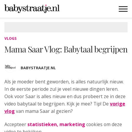
MAMABLOGS
MAMAVLOGS
ZWANGER
BABY
LIFESTYLE
MUSTHAVES
CELEBS
ADVIES
WEBSHOPS
GRATIS
WIN
KORTINGEN
VLOGS
Mama Saar Vlog: Babytaal begrijpen
BABYSTRAATJE.NL
Als je moeder bent geworden, is alles natuurlijk nieuw.
In de eerste periode zul je veel nieuwe dingen leren.
Ook voor Saar is alles nieuw en dus probeert ze in deze
video babytaal te begrijpen. Kijk je mee? Tip! De
vorige
vlog
van mama Saar al gezien?
Accepteer
statistieken, marketing
cookies om deze
video te bekijken.