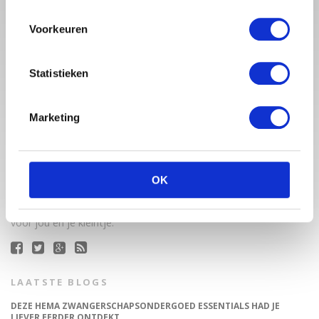
Voorkeuren
Statistieken
Marketing
Babystraatje.nl is een uniek platform voor aanstaande en
jonge moeders. Een online ontmoetingsplek vol
inspirerende blogs en handige artikelen op het gebied van
OK
zwangerschap, moederschap, babyproducten, lifestyle en
fashion. Babystraatje.nl, het leukste online (winkel)straatje
voor jou en je kleintje.
LAATSTE BLOGS
DEZE HEMA ZWANGERSCHAPSONDERGOED ESSENTIALS HAD JE
LIEVER EERDER ONTDEKT