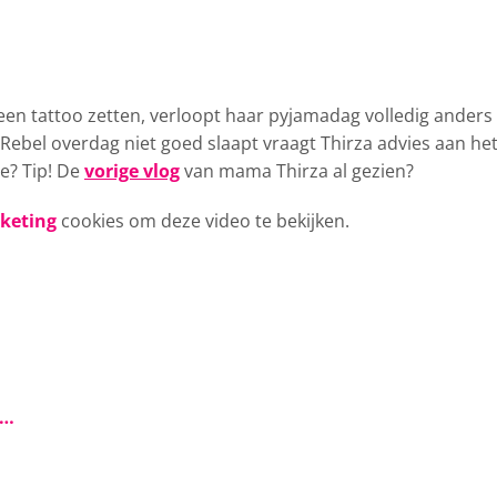
een tattoo zetten
, verloopt haar pyjamadag volledig anders
Rebel overdag niet goed slaapt vraagt Thirza advies aan he
ee? Tip! De
vorige vlog
van mama Thirza al gezien?
rketing
cookies om deze video te bekijken.
s…