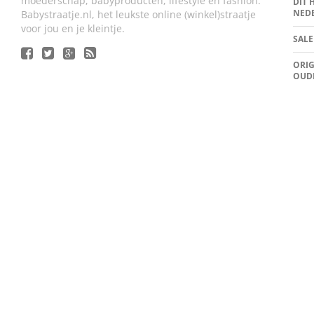
moederschap, babyproducten, lifestyle en fashion.
DIT 
NED
Babystraatje.nl, het leukste online (winkel)straatje
voor jou en je kleintje.
SALE
ORIG
OUD