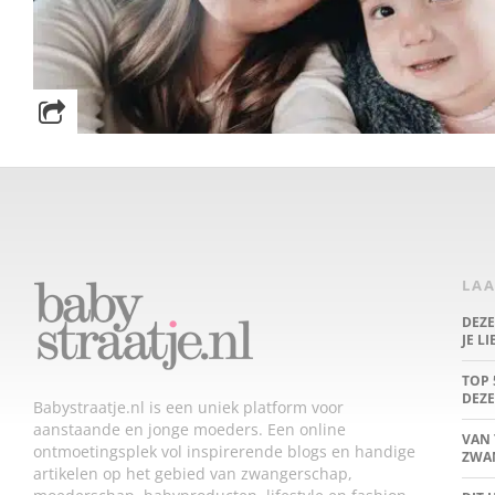
LAA
DEZ
JE L
TOP 
DEZE
Babystraatje.nl is een uniek platform voor
aanstaande en jonge moeders. Een online
VAN 
ontmoetingsplek vol inspirerende blogs en handige
ZWA
artikelen op het gebied van zwangerschap,