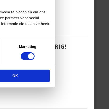
 media te bieden en om ons
ze partners voor social
nformatie die u aan ze heeft
 WANT REBEL IS JARIG!
Marketing
OK