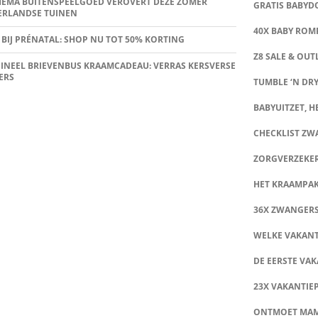
HEMA BUITENSPEELGOED VEROVERT DEZE ZOMER
GRATIS BABY
ERLANDSE TUINEN
40X BABY ROMP
 BIJ PRÉNATAL: SHOP NU TOT 50% KORTING
Z8 SALE & OUT
INEEL BRIEVENBUS KRAAMCADEAU: VERRAS KERSVERSE
ERS
TUMBLE ‘N DRY
BABYUITZET, HE
CHECKLIST Z
ZORGVERZEKE
HET KRAAMPA
36X ZWANGER
WELKE VAKANT
DE EERSTE VAK
23X VAKANTIE
ONTMOET MA