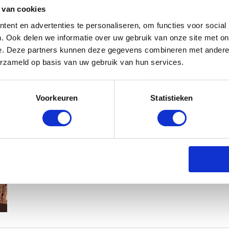
 van cookies
ent en advertenties te personaliseren, om functies voor social
. Ook delen we informatie over uw gebruik van onze site met on
e. Deze partners kunnen deze gegevens combineren met andere i
erzameld op basis van uw gebruik van hun services.
MAMA THIRZA VLOG: HET IS FEEST,
Voorkeuren
Statistieken
BABYSTRAATJE.NL
2 OKTOBER 2019