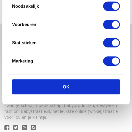
Toestemmingsselectie
Noodzakelijk
Voorkeuren
Statistieken
Marketing
OK
Babystraatje.nl is een uniek platform voor aanstaande en
jonge moeders. Een online ontmoetingsplek vol
inspirerende blogs en handige artikelen op het gebied van
zwangerschap, moederschap, babyproducten, lifestyle en
fashion. Babystraatje.nl, het leukste online (winkel)straatje
voor jou en je kleintje.