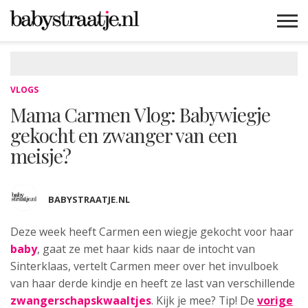
MAMABLOGS
MAMAVLOGS
ZWANGER
BABY
LIFESTYLE
MUSTHAVES
CELEBS
ADVIES
WEBSHOPS
GRATIS
WIN
KORTINGEN
VLOGS
Mama Carmen Vlog: Babywiegje
gekocht en zwanger van een
meisje?
BABYSTRAATJE.NL
Deze week heeft Carmen een wiegje gekocht voor haar
baby
, gaat ze met haar kids naar de intocht van
Sinterklaas, vertelt Carmen meer over het invulboek
van haar derde kindje en heeft ze last van verschillende
zwangerschapskwaaltjes
. Kijk je mee? Tip! De
vorige