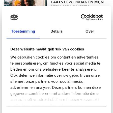
LAATSTE WERKDAG EN MIJN
VERJAARDAG VIEREN
MAMA THIRZA VLOG: HET IS
Toestemming
Details
Over
FEEST, WANT REBEL IS JARIG!
Deze website maakt gebruik van cookies
We gebruiken cookies om content en advertenties
te personaliseren, om functies voor social media te
MAMA THIRZA VLOG: OP
VAKANTIE & TWEE ZIEKE
bieden en om ons websiteverkeer te analyseren.
KINDEREN
Ook delen we informatie over uw gebruik van onze
site met onze partners voor social media,
adverteren en analyse. Deze partners kunnen deze
gegevens combineren met andere informatie die u
MAMA CARMEN VLOG:
aan ze heeft verstrekt of die ze hebben verzameld
SCHOLEN ZIJN WEER
op basis van uw gebruik van hun services.
BEGONNEN & TANDEN BLEKEN